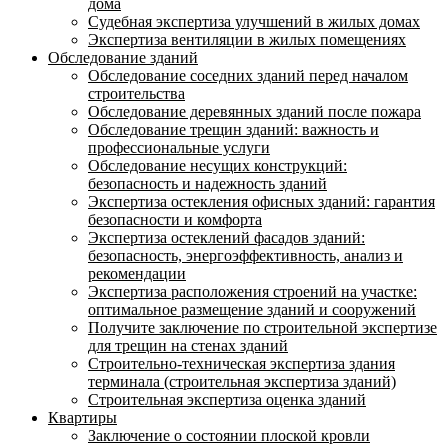
дома
Судебная экспертиза улучшений в жилых домах
Экспертиза вентиляции в жилых помещениях
Обследование зданий
Обследование соседних зданий перед началом
строительства
Обследование деревянных зданий после пожара
Обследование трещин зданий: важность и
профессиональные услуги
Обследование несущих конструкций:
безопасность и надежность зданий
Экспертиза остекления офисных зданий: гарантия
безопасности и комфорта
Экспертиза остеклений фасадов зданий:
безопасность, энергоэффективность, анализ и
рекомендации
Экспертиза расположения строений на участке:
оптимальное размещение зданий и сооружений
Получите заключение по строительной экспертизе
для трещин на стенах зданий
Строительно-техническая экспертиза здания
терминала (строительная экспертиза зданий)
Строительная экспертиза оценка зданий
Квартиры
Заключение о состоянии плоской кровли