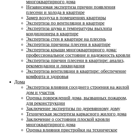
многоквартирного дома
Независимая экспертиза причин появления
плесени и холода в квартире
Замер воздуха в помещениях квартиры
Экспертиза по вентиляции в квартире
Экспертиза шума и температуры выхлопа
кондиционера в квартире
Экспертиза стен в квартире на плесень
Экспертиза причины плесени в квартире
Экспертиза крыши многоквартирного дома:
профессиональное состояние и надежность кровли
Экспертиза причин плесени в квартире: анализ,
рекомендации и ликвидация
Экспертиза вентиляции в квартире: обеспечение
комфорта и здоровья
Дома
Экспертиза влияния соседнего строения на жилой
дом и участок
Оценка повреждений дома, вызванных пожаром,
для реконструкции
Заключение экспертизы по деревянному дому
Техническая экспертиза каркасного жилого дома
Заключение о состоянии плоской кровли
многоквартирного дома
Оценка влияния пристройки на техническое