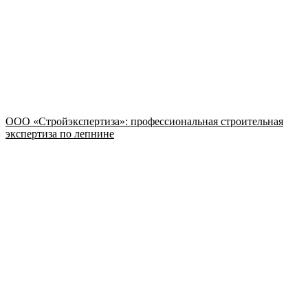
ООО «Стройэкспертиза»: профессиональная строительная
экспертиза по лепнине