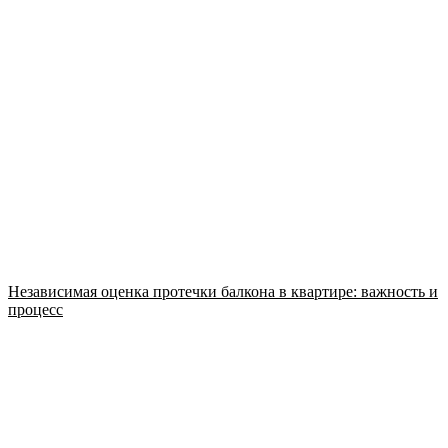
Независимая оценка протечки балкона в квартире: важность и
процесс