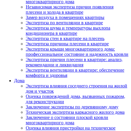
многоквартирного дома
Независимая экспертиза причин появления
плесени и холода в квартире
Замер воздуха в помещениях квартиры
Экспертиза по вентиляции в квартире
Экспертиза шума и температуры выхлопа
кондиционера в квартире
Экспертиза стен в квартире на плесень
Экспертиза причины плесени в квартире
Экспертиза крыши многоквартирного дома:
профессиональное состояние и надежность кровли
Экспертиза причин плесени в квартире: анализ,
рекомендации и ликвидация
Экспертиза вентиляции в квартире: обеспечение
комфорта и здоровья
Дома
Экспертиза влияния соседнего строения на жилой
дом и участок
Оценка повреждений дома, вызванных пожаром,
для реконструкции
Заключение экспертизы по деревянному дому
Техническая экспертиза каркасного жилого дома
Заключение о состоянии плоской кровли
многоквартирного дома
Оценка влияния пристройки на техническое