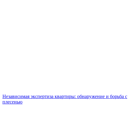
Независимая экспертиза квартиры: обнаружение и борьба с
плесенью