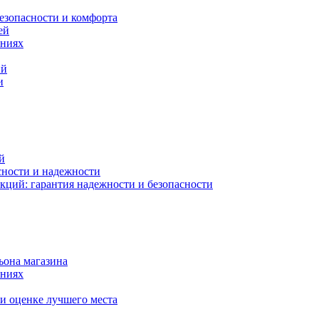
езопасности и комфорта
ей
ениях
ий
и
й
сности и надежности
кций: гарантия надежности и безопасности
ьона магазина
ениях
и оценке лучшего места