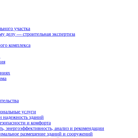
льного участка
ому делу — строительная экспертиза
ого комплекса
а
ния
ениях
ома
ительства
иональные услуги
и надежность зданий
езопасности и комфорта
ть, энергоэффективность, анализ и рекомендации
тимальное размещение зданий и сооружений