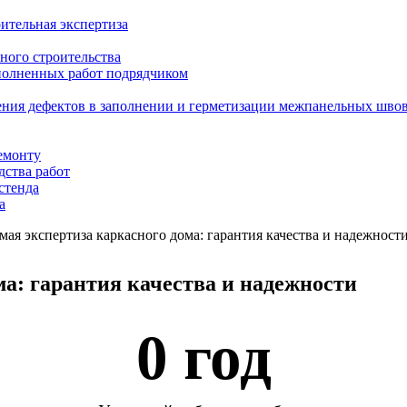
ительная экспертиза
ного строительства
ыполненных работ подрядчиком
ения дефектов в заполнении и герметизации межпанельных шво
емонту
дства работ
стенда
а
мая экспертиза каркасного дома: гарантия качества и надежност
ма: гарантия качества и надежности
0
 год