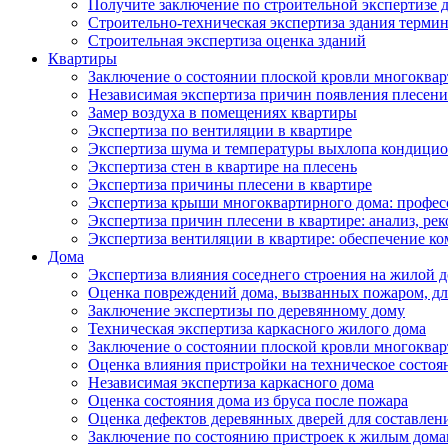
Получите заключение по строительной экспертизе д
Строительно-техническая экспертиза здания термин
Строительная экспертиза оценка зданий
Квартиры
Заключение о состоянии плоской кровли многоква
Независимая экспертиза причин появления плесени 
Замер воздуха в помещениях квартиры
Экспертиза по вентиляции в квартире
Экспертиза шума и температуры выхлопа кондицио
Экспертиза стен в квартире на плесень
Экспертиза причины плесени в квартире
Экспертиза крыши многоквартирного дома: профес
Экспертиза причин плесени в квартире: анализ, ре
Экспертиза вентиляции в квартире: обеспечение ко
Дома
Экспертиза влияния соседнего строения на жилой д
Оценка повреждений дома, вызванных пожаром, дл
Заключение экспертизы по деревянному дому
Техническая экспертиза каркасного жилого дома
Заключение о состоянии плоской кровли многоква
Оценка влияния пристройки на техническое состоя
Независимая экспертиза каркасного дома
Оценка состояния дома из бруса после пожара
Оценка дефектов деревянных дверей для составлен
Заключение по состоянию пристроек к жилым дом