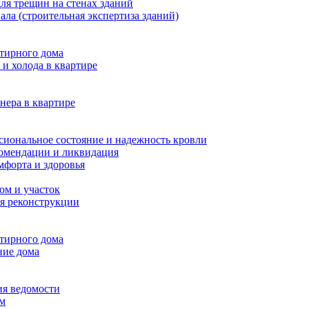
ля трещин на стенах зданий
ала (строительная экспертиза зданий)
ртирного дома
и холода в квартире
нера в квартире
сиональное состояние и надежность кровли
комендации и ликвидация
мфорта и здоровья
ом и участок
я реконструкции
ртирного дома
ние дома
ия ведомости
ам