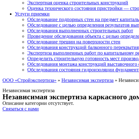
Экспертная оценка строительных конструкций
Оценка технического состояния пристройки — стро
Услуги приемки
Обследование подпорных стен на предмет капиталь
Обследование с целью определения результатов в
Обследования выполненных строительных работ
Проведение обследования объекта с целью определ
Обследование трещин на поверхности стен
Обследования конструкций балконного перекрытия
Экспертиза выполненных работ по капитальному р
Определить строительную готовность мест произво
Обследования монтажа конструкций выставочного 
Обследования состояния гидроизоляции фундамент
ООО «Стройэкспертиза»
»
Независимая экспертиза
»
Независи
Независимая экспертиза
Независимая экспертиза каркасного до
Описание категории отсутствует.
Связаться с нами