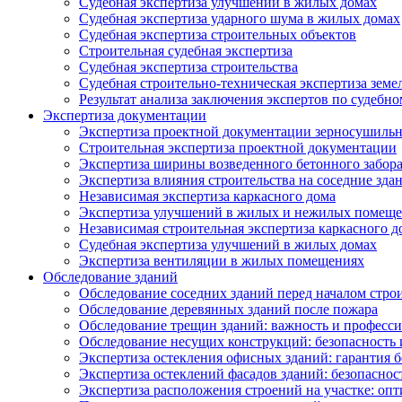
Судебная экспертиза улучшений в жилых домах
Судебная экспертиза ударного шума в жилых домах
Судебная экспертиза строительных объектов
Строительная судебная экспертиза
Судебная экспертиза строительства
Судебная строительно-техническая экспертиза земе
Результат анализа заключения экспертов по судебн
Экспертиза документации
Экспертиза проектной документации зерносушильн
Строительная экспертиза проектной документации
Экспертиза ширины возведенного бетонного забор
Экспертиза влияния строительства на соседние зда
Независимая экспертиза каркасного дома
Экспертиза улучшений в жилых и нежилых помещ
Независимая строительная экспертиза каркасного д
Судебная экспертиза улучшений в жилых домах
Экспертиза вентиляции в жилых помещениях
Обследование зданий
Обследование соседних зданий перед началом стро
Обследование деревянных зданий после пожара
Обследование трещин зданий: важность и професс
Обследование несущих конструкций: безопасность 
Экспертиза остекления офисных зданий: гарантия б
Экспертиза остеклений фасадов зданий: безопаснос
Экспертиза расположения строений на участке: оп