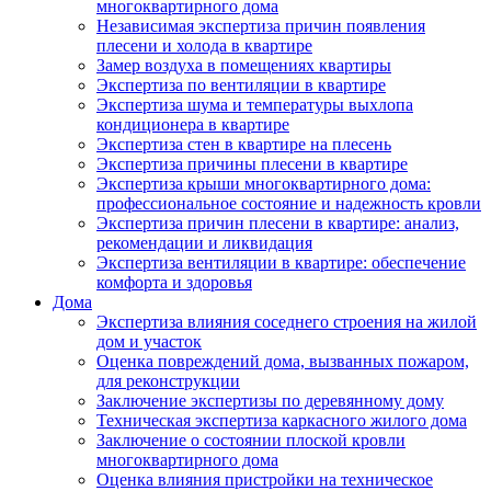
многоквартирного дома
Независимая экспертиза причин появления
плесени и холода в квартире
Замер воздуха в помещениях квартиры
Экспертиза по вентиляции в квартире
Экспертиза шума и температуры выхлопа
кондиционера в квартире
Экспертиза стен в квартире на плесень
Экспертиза причины плесени в квартире
Экспертиза крыши многоквартирного дома:
профессиональное состояние и надежность кровли
Экспертиза причин плесени в квартире: анализ,
рекомендации и ликвидация
Экспертиза вентиляции в квартире: обеспечение
комфорта и здоровья
Дома
Экспертиза влияния соседнего строения на жилой
дом и участок
Оценка повреждений дома, вызванных пожаром,
для реконструкции
Заключение экспертизы по деревянному дому
Техническая экспертиза каркасного жилого дома
Заключение о состоянии плоской кровли
многоквартирного дома
Оценка влияния пристройки на техническое