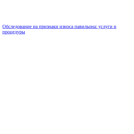
Обследование на признаки износа павильона: услуги и
процедуры