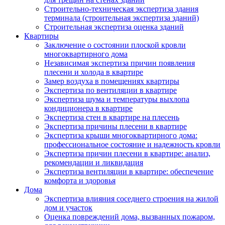
Строительно-техническая экспертиза здания
терминала (строительная экспертиза зданий)
Строительная экспертиза оценка зданий
Квартиры
Заключение о состоянии плоской кровли
многоквартирного дома
Независимая экспертиза причин появления
плесени и холода в квартире
Замер воздуха в помещениях квартиры
Экспертиза по вентиляции в квартире
Экспертиза шума и температуры выхлопа
кондиционера в квартире
Экспертиза стен в квартире на плесень
Экспертиза причины плесени в квартире
Экспертиза крыши многоквартирного дома:
профессиональное состояние и надежность кровли
Экспертиза причин плесени в квартире: анализ,
рекомендации и ликвидация
Экспертиза вентиляции в квартире: обеспечение
комфорта и здоровья
Дома
Экспертиза влияния соседнего строения на жилой
дом и участок
Оценка повреждений дома, вызванных пожаром,