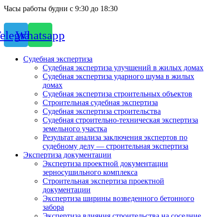
Часы работы будни с 9:30 до 18:30
elegram
Whatsapp
Судебная экспертиза
Судебная экспертиза улучшений в жилых домах
Судебная экспертиза ударного шума в жилых
домах
Судебная экспертиза строительных объектов
Строительная судебная экспертиза
Судебная экспертиза строительства
Судебная строительно-техническая экспертиза
земельного участка
Результат анализа заключения экспертов по
судебному делу — строительная экспертиза
Экспертиза документации
Экспертиза проектной документации
зерносушильного комплекса
Строительная экспертиза проектной
документации
Экспертиза ширины возведенного бетонного
забора
Экспертиза влияния строительства на соседние