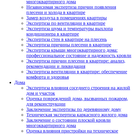
многоквартирного дома
Независимая экспертиза причин появления
плесени и холода в квартире
Замер воздуха в помещениях квартиры
Экспертиза по вентиляции в квартире
Экспертиза шума и температуры выхлопа
кондиционера в квартире
Экспертиза стен в квартире на плесень
Экспертиза причины плесени в квартире
Экспертиза крыши многоквартирного дома:
профессиональное состояние и надежность кровли
Экспертиза причин плесени в квартире: анализ,
рекомендации и ликвидация
Экспертиза вентиляции в квартире: обеспечение
комфорта и здоровья
Дома
Экспертиза влияния соседнего строения на жилой
дом и участок
Оценка повреждений дома, вызванных пожаром,
для реконструкции
Заключение экспертизы по деревянному дому
Техническая экспертиза каркасного жилого дома
Заключение о состоянии плоской кровли
многоквартирного дома
Оценка влияния пристройки на техническое