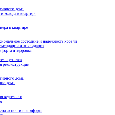
ртирного дома
и холода в квартире
нера в квартире
сиональное состояние и надежность кровли
комендации и ликвидация
мфорта и здоровья
ом и участок
я реконструкции
ртирного дома
ние дома
ия ведомости
ам
езопасности и комфорта