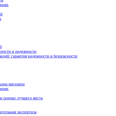
ей
ениях
ий
и
й
сности и надежности
кций: гарантия надежности и безопасности
ьона магазина
ениях
и оценке лучшего места
ительная экспертиза