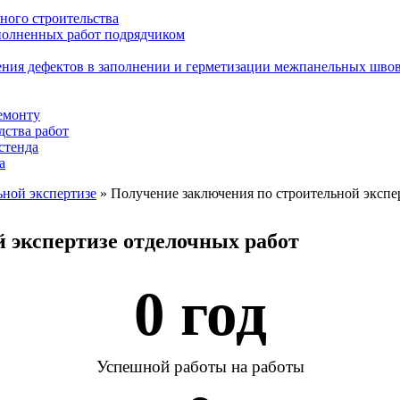
ного строительства
ыполненных работ подрядчиком
ения дефектов в заполнении и герметизации межпанельных шво
емонту
дства работ
стенда
а
ьной экспертизе
»
Получение заключения по строительной экспе
 экспертизе отделочных работ
0
 год
Успешной работы на работы