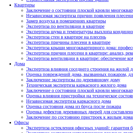
Квартиры
Заключение о состоянии плоской кровли многоква
Независимая экспертиза причин появления плесени 
Замер воздуха в помещениях квартиры
Экспертиза по вентиляции в квартире
Экспертиза шума и температуры выхлопа кондицио
Экспертиза стен в квартире на плесень
Экспертиза причины плесени в квартире
Экспертиза крыши многоквартирного дома: профес
Экспертиза причин плесени в квартире: анализ, ре
Экспертиза вентиляции в квартире: обеспечение ко
Дома
Экспертиза влияния соседнего строения на жилой д
Оценка повреждений дома, вызванных пожаром, дл
Заключение экспертизы по деревянному дому
Техническая экспертиза каркасного жилого дома
Заключение о состоянии плоской кровли многоква
Оценка влияния пристройки на техническое состоя
Независимая экспертиза каркасного дома
Оценка состояния дома из бруса после пожара
Оценка дефектов деревянных дверей для составлен
Заключение по состоянию пристроек к жилым дом
Офисы
Экспертиза остекления офисных зданий: гарантия б