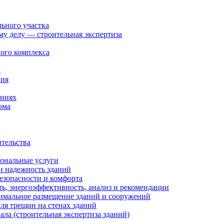
льного участка
ому делу — строительная экспертиза
ого комплекса
а
ния
ениях
ома
ительства
иональные услуги
и надежность зданий
езопасности и комфорта
ть, энергоэффективность, анализ и рекомендации
тимальное размещение зданий и сооружений
ля трещин на стенах зданий
ала (строительная экспертиза зданий)