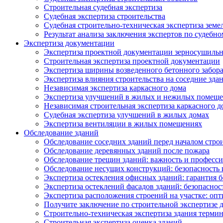
Строительная судебная экспертиза
Судебная экспертиза строительства
Судебная строительно-техническая экспертиза земе
Результат анализа заключения экспертов по судебн
Экспертиза документации
Экспертиза проектной документации зерносушильн
Строительная экспертиза проектной документации
Экспертиза ширины возведенного бетонного забор
Экспертиза влияния строительства на соседние зда
Независимая экспертиза каркасного дома
Экспертиза улучшений в жилых и нежилых помещ
Независимая строительная экспертиза каркасного д
Судебная экспертиза улучшений в жилых домах
Экспертиза вентиляции в жилых помещениях
Обследование зданий
Обследование соседних зданий перед началом стро
Обследование деревянных зданий после пожара
Обследование трещин зданий: важность и професс
Обследование несущих конструкций: безопасность 
Экспертиза остекления офисных зданий: гарантия б
Экспертиза остеклений фасадов зданий: безопаснос
Экспертиза расположения строений на участке: оп
Получите заключение по строительной экспертизе д
Строительно-техническая экспертиза здания термин
Строительная экспертиза оценка зданий