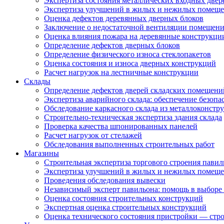
Экспертиза состояния металлических входных двер
Экспертиза улучшений в жилых и нежилых помещ
Оценка дефектов деревянных дверных блоков
Заключение о недостаточной вентиляции помещен
Оценка влияния пожара на деревянные конструкци
Определение дефектов дверных блоков
Определение физического износа стеклопакетов
Оценка состояния и износа дверных конструкций
Расчет нагрузок на лестничные конструкции
Склады
Определение дефектов дверей складских помещени
Экспертиза аварийного склада: обеспечение безопа
Обследование каркасного склада из металлоконстру
Строительно-техническая экспертиза здания склада
Проверка качества шпонированных панелей
Расчет нагрузок от стелажей
Обследования выполненных строительных работ
Магазины
Строительная экспертиза торгового строения павил
Экспертиза улучшений в жилых и нежилых помещ
Проведения обследования вывески
Независимый эксперт павильона: помощь в выборе 
Оценка состояния строительных конструкций
Экспертная оценка строительных конструкций
Оценка технического состояния пристройки — стро