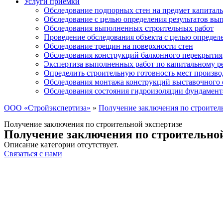
Услуги приемки
Обследование подпорных стен на предмет капиталь
Обследование с целью определения результатов в
Обследования выполненных строительных работ
Проведение обследования объекта с целью определ
Обследование трещин на поверхности стен
Обследования конструкций балконного перекрытия
Экспертиза выполненных работ по капитальному р
Определить строительную готовность мест произво
Обследования монтажа конструкций выставочного 
Обследования состояния гидроизоляции фундамент
ООО «Стройэкспертиза»
»
Получение заключения по строител
Получение заключения по строительной экспертизе
Получение заключения по строительной
Описание категории отсутствует.
Связаться с нами