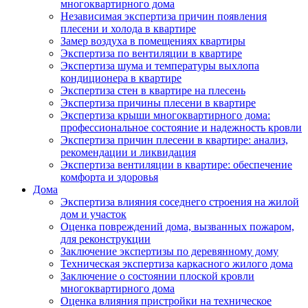
многоквартирного дома
Независимая экспертиза причин появления
плесени и холода в квартире
Замер воздуха в помещениях квартиры
Экспертиза по вентиляции в квартире
Экспертиза шума и температуры выхлопа
кондиционера в квартире
Экспертиза стен в квартире на плесень
Экспертиза причины плесени в квартире
Экспертиза крыши многоквартирного дома:
профессиональное состояние и надежность кровли
Экспертиза причин плесени в квартире: анализ,
рекомендации и ликвидация
Экспертиза вентиляции в квартире: обеспечение
комфорта и здоровья
Дома
Экспертиза влияния соседнего строения на жилой
дом и участок
Оценка повреждений дома, вызванных пожаром,
для реконструкции
Заключение экспертизы по деревянному дому
Техническая экспертиза каркасного жилого дома
Заключение о состоянии плоской кровли
многоквартирного дома
Оценка влияния пристройки на техническое