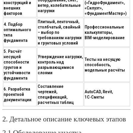
конструкций и
(«ГидроФундамент»,
ветер, колебательные
внешних
«Силуэт»,
нагрузки
факторов
«ФундаментМастер»)
Плитный, ленточный,
4. Подбор
столбчатый, свайный
Профессиональные
оптимального
– выбор по
калькуляторы,
типа
требованиям нагрузки
BIM‑моделирование
фундамента
и грунтовых условий
5. Расчёт
несущей
Утверждение нагрузки,
Тесты на несущую
способности
контроль над
способность,
грунтов и
разрывающимися
модельные расчёты
устойчивости
слоями
фундамента
Составление
6. Разработка
чертежей,
AutoCAD, Revit,
проектной
спецификаций,
1С‑Сметы
документации
расчетных таблиц
2. Детальное описание ключевых этапов
2.1 Обследование участка