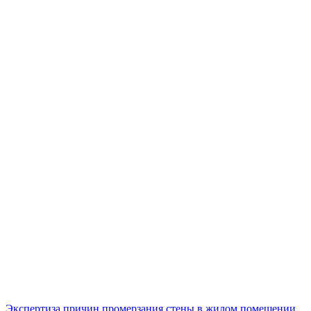
Экспертиза причин промерзания стены в жилом помещении