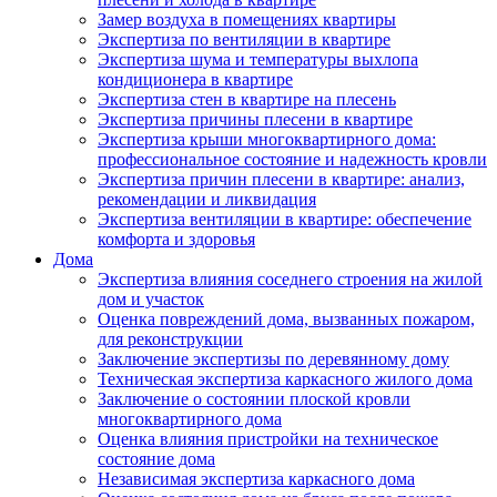
Замер воздуха в помещениях квартиры
Экспертиза по вентиляции в квартире
Экспертиза шума и температуры выхлопа
кондиционера в квартире
Экспертиза стен в квартире на плесень
Экспертиза причины плесени в квартире
Экспертиза крыши многоквартирного дома:
профессиональное состояние и надежность кровли
Экспертиза причин плесени в квартире: анализ,
рекомендации и ликвидация
Экспертиза вентиляции в квартире: обеспечение
комфорта и здоровья
Дома
Экспертиза влияния соседнего строения на жилой
дом и участок
Оценка повреждений дома, вызванных пожаром,
для реконструкции
Заключение экспертизы по деревянному дому
Техническая экспертиза каркасного жилого дома
Заключение о состоянии плоской кровли
многоквартирного дома
Оценка влияния пристройки на техническое
состояние дома
Независимая экспертиза каркасного дома