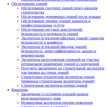
Обследование зданий
Обследование соседних зданий перед началом
строительства
Обследование деревянных зданий после пожара
Обследование трещин зданий: важность и
профессиональные услуги
Обследование несущих конструкций:
безопасность и надежность зданий
Экспертиза остекления офисных зданий: гарантия
безопасности и комфорта
Экспертиза остеклений фасадов зданий:
безопасность, энергоэффективность, анализ и
рекомендации
Экспертиза расположения строений на участке:
оптимальное размещение зданий и сооружений
Получите заключение по строительной экспертизе
для трещин на стенах зданий
Строительно-техническая экспертиза здания
терминала (строительная экспертиза зданий)
Строительная экспертиза оценка зданий
Квартиры
Заключение о состоянии плоской кровли
многоквартирного дома
Независимая экспертиза причин появления
плесени и холода в квартире