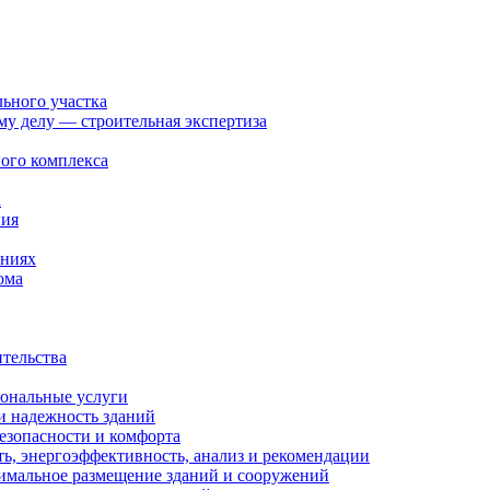
льного участка
ому делу — строительная экспертиза
ого комплекса
а
ния
ениях
ома
ительства
иональные услуги
и надежность зданий
езопасности и комфорта
ть, энергоэффективность, анализ и рекомендации
тимальное размещение зданий и сооружений