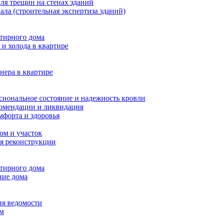
ля трещин на стенах зданий
ала (строительная экспертиза зданий)
ртирного дома
и холода в квартире
нера в квартире
сиональное состояние и надежность кровли
комендации и ликвидация
мфорта и здоровья
ом и участок
я реконструкции
ртирного дома
ние дома
ия ведомости
ам