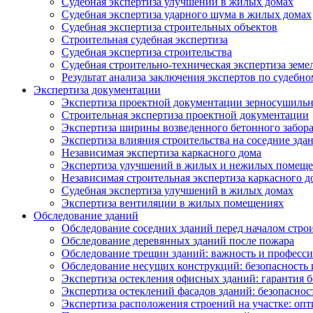
Судебная экспертиза улучшений в жилых домах
Судебная экспертиза ударного шума в жилых домах
Судебная экспертиза строительных объектов
Строительная судебная экспертиза
Судебная экспертиза строительства
Судебная строительно-техническая экспертиза земе
Результат анализа заключения экспертов по судебн
Экспертиза документации
Экспертиза проектной документации зерносушильн
Строительная экспертиза проектной документации
Экспертиза ширины возведенного бетонного забор
Экспертиза влияния строительства на соседние зда
Независимая экспертиза каркасного дома
Экспертиза улучшений в жилых и нежилых помещ
Независимая строительная экспертиза каркасного д
Судебная экспертиза улучшений в жилых домах
Экспертиза вентиляции в жилых помещениях
Обследование зданий
Обследование соседних зданий перед началом стро
Обследование деревянных зданий после пожара
Обследование трещин зданий: важность и професс
Обследование несущих конструкций: безопасность 
Экспертиза остекления офисных зданий: гарантия б
Экспертиза остеклений фасадов зданий: безопаснос
Экспертиза расположения строений на участке: оп