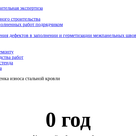
ительная экспертиза
ного строительства
ыполненных работ подрядчиком
ения дефектов в заполнении и герметизации межпанельных шво
емонту
дства работ
стенда
а
нка износа стальной кровли
0
 год