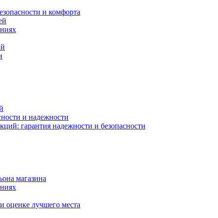
езопасности и комфорта
ей
ениях
ий
и
й
сности и надежности
кций: гарантия надежности и безопасности
ьона магазина
ениях
и оценке лучшего места