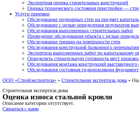
Экспертная оценка строительных конструкций
Оценка технического состояния пристройки — стро
Услуги приемки
Обследование подпорных стен на предмет капиталь
Обследование с целью определения результатов в
Обследования выполненных строительных работ
Проведение обследования объекта с целью определ
Обследование трещин на поверхности стен
Обследования конструкций балконного перекрытия
Экспертиза выполненных работ по капитальному р
Определить строительную готовность мест произво
Обследования монтажа конструкций выставочного 
Обследования состояния гидроизоляции фундамент
ООО «Стройэкспертиза»
»
Строительная экспертиза дома
»
Оце
Строительная экспертиза дома
Оценка износа стальной кровли
Описание категории отсутствует.
Связаться с нами