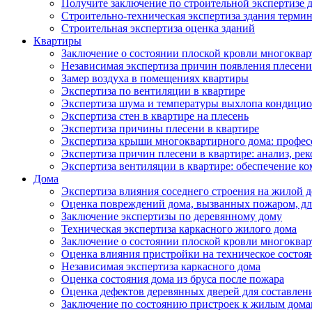
Получите заключение по строительной экспертизе д
Строительно-техническая экспертиза здания термин
Строительная экспертиза оценка зданий
Квартиры
Заключение о состоянии плоской кровли многоква
Независимая экспертиза причин появления плесени 
Замер воздуха в помещениях квартиры
Экспертиза по вентиляции в квартире
Экспертиза шума и температуры выхлопа кондицио
Экспертиза стен в квартире на плесень
Экспертиза причины плесени в квартире
Экспертиза крыши многоквартирного дома: профес
Экспертиза причин плесени в квартире: анализ, ре
Экспертиза вентиляции в квартире: обеспечение ко
Дома
Экспертиза влияния соседнего строения на жилой д
Оценка повреждений дома, вызванных пожаром, дл
Заключение экспертизы по деревянному дому
Техническая экспертиза каркасного жилого дома
Заключение о состоянии плоской кровли многоква
Оценка влияния пристройки на техническое состоя
Независимая экспертиза каркасного дома
Оценка состояния дома из бруса после пожара
Оценка дефектов деревянных дверей для составлен
Заключение по состоянию пристроек к жилым дом