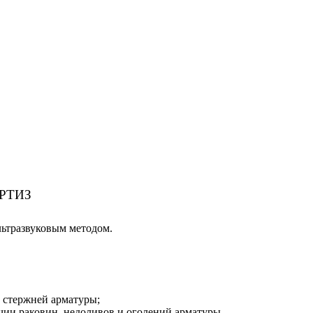
РТИЗ
льтразвуковым методом.
 стержней арматуры;
ии раковин, недоливов и оголений арматуры.