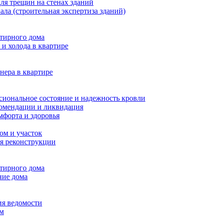
ля трещин на стенах зданий
ала (строительная экспертиза зданий)
ртирного дома
и холода в квартире
нера в квартире
сиональное состояние и надежность кровли
комендации и ликвидация
мфорта и здоровья
ом и участок
я реконструкции
ртирного дома
ние дома
ия ведомости
ам