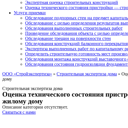
Экспертная оценка строительных конструкций
Оценка технического состояния пристройки — стро
Услуги приемки
Обследование подпорных стен на предмет капиталь
Обследование с целью определения результатов в
Обследования выполненных строительных работ
Проведение обследования объекта с целью определ
Обследование трещин на поверхности стен
Обследования конструкций балконного перекрытия
Экспертиза выполненных работ по капитальному р
Определить строительную готовность мест произво
Обследования монтажа конструкций выставочного 
Обследования состояния гидроизоляции фундамент
ООО «Стройэкспертиза»
»
Строительная экспертиза дома
»
Оце
дому
Строительная экспертиза дома
Оценка технического состояния пристр
жилому дому
Описание категории отсутствует.
Связаться с нами