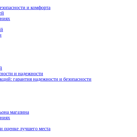
езопасности и комфорта
ей
ениях
ий
и
й
сности и надежности
кций: гарантия надежности и безопасности
ьона магазина
ениях
и оценке лучшего места