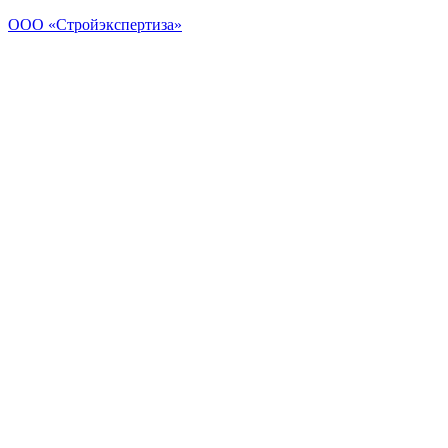
Перейти
ООО «Стройэкспертиза»
к
содержимому