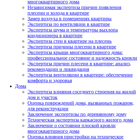
многоквартирного дома
Независимая экспертиза причин появления
плесени и холода в квартире
Замер воздуха в помещениях квартиры
Экспертиза по вентиляции в квартире
Экспертиза шума и температуры выхлопа
кондиционера в квартире
Экспертиза стен в квартире на плесень
Экспертиза причины плесени в квартире
Экспертиза крыши многоквартирного дома:
профессиональное состояние и надежность кровли
Экспертиза причин плесени в квартире: анализ,
рекомендации и ликвидация
Экспертиза вентиляции в квартире: обеспечение
комфорта и здоровья
Дома
Экспертиза влияния соседнего строения на жилой
дом и участок
Оценка повреждений дома, вызванных пожаром,
для реконструкции
Заключение экспертизы по деревянному дому
Техническая экспертиза каркасного жилого дома
Заключение о состоянии плоской кровли
многоквартирного дома
Оценка влияния пристройки на техническое