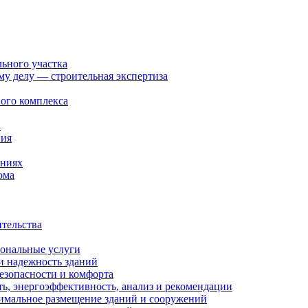
льного участка
ому делу — строительная экспертиза
ого комплекса
а
ния
ениях
ома
ительства
иональные услуги
и надежность зданий
езопасности и комфорта
ть, энергоэффективность, анализ и рекомендации
тимальное размещение зданий и сооружений