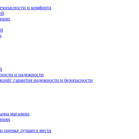
езопасности и комфорта
ей
ениях
ий
и
й
сности и надежности
кций: гарантия надежности и безопасности
ьона магазина
ениях
и оценке лучшего места