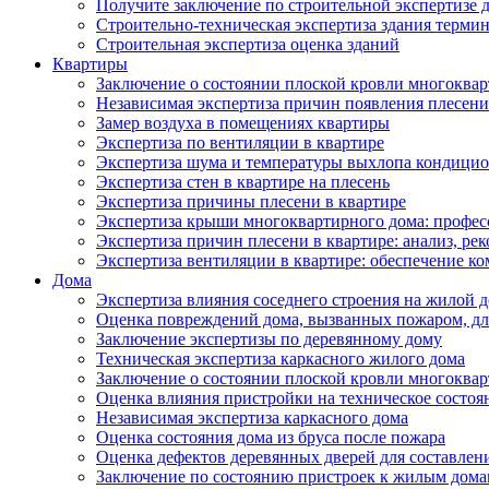
Получите заключение по строительной экспертизе д
Строительно-техническая экспертиза здания термин
Строительная экспертиза оценка зданий
Квартиры
Заключение о состоянии плоской кровли многоква
Независимая экспертиза причин появления плесени 
Замер воздуха в помещениях квартиры
Экспертиза по вентиляции в квартире
Экспертиза шума и температуры выхлопа кондицио
Экспертиза стен в квартире на плесень
Экспертиза причины плесени в квартире
Экспертиза крыши многоквартирного дома: профес
Экспертиза причин плесени в квартире: анализ, ре
Экспертиза вентиляции в квартире: обеспечение ко
Дома
Экспертиза влияния соседнего строения на жилой д
Оценка повреждений дома, вызванных пожаром, дл
Заключение экспертизы по деревянному дому
Техническая экспертиза каркасного жилого дома
Заключение о состоянии плоской кровли многоква
Оценка влияния пристройки на техническое состоя
Независимая экспертиза каркасного дома
Оценка состояния дома из бруса после пожара
Оценка дефектов деревянных дверей для составлен
Заключение по состоянию пристроек к жилым дом