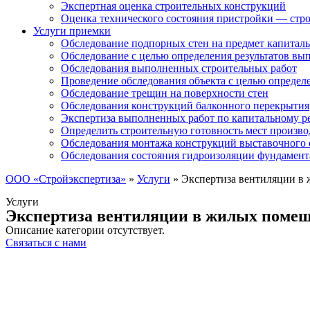
Экспертная оценка строительных конструкций
Оценка технического состояния пристройки — стро
Услуги приемки
Обследование подпорных стен на предмет капиталь
Обследование с целью определения результатов в
Обследования выполненных строительных работ
Проведение обследования объекта с целью определ
Обследование трещин на поверхности стен
Обследования конструкций балконного перекрытия
Экспертиза выполненных работ по капитальному р
Определить строительную готовность мест произво
Обследования монтажа конструкций выставочного 
Обследования состояния гидроизоляции фундамент
ООО «Стройэкспертиза»
»
Услуги
»
Экспертиза вентиляции в
Услуги
Экспертиза вентиляции в жилых поме
Описание категории отсутствует.
Связаться с нами