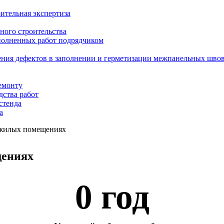
ительная экспертиза
ного строительства
ыполненных работ подрядчиком
ения дефектов в заполнении и герметизации межпанельных шво
емонту
дства работ
стенда
а
 жилых помещениях
щениях
0
 год