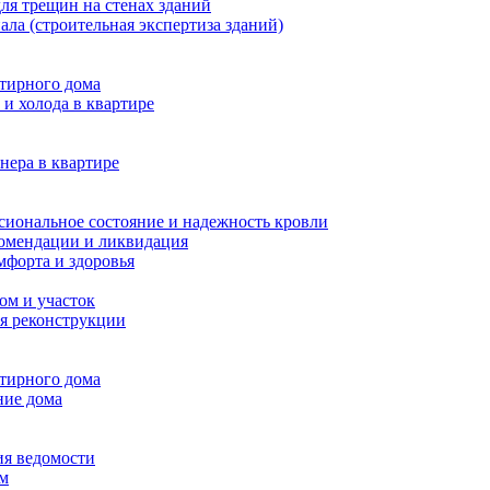
ля трещин на стенах зданий
ала (строительная экспертиза зданий)
ртирного дома
и холода в квартире
нера в квартире
сиональное состояние и надежность кровли
комендации и ликвидация
мфорта и здоровья
ом и участок
я реконструкции
ртирного дома
ние дома
ия ведомости
ам