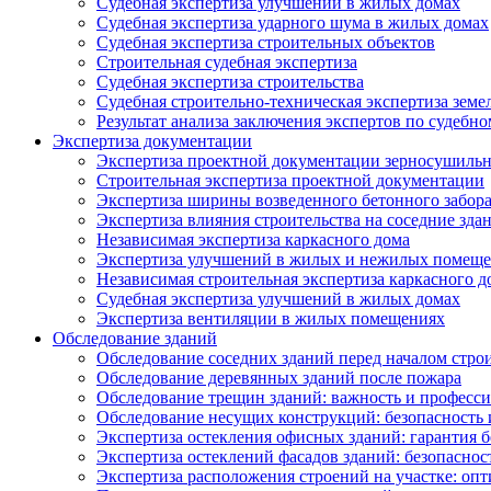
Судебная экспертиза улучшений в жилых домах
Судебная экспертиза ударного шума в жилых домах
Судебная экспертиза строительных объектов
Строительная судебная экспертиза
Судебная экспертиза строительства
Судебная строительно-техническая экспертиза земе
Результат анализа заключения экспертов по судебн
Экспертиза документации
Экспертиза проектной документации зерносушильн
Строительная экспертиза проектной документации
Экспертиза ширины возведенного бетонного забор
Экспертиза влияния строительства на соседние зда
Независимая экспертиза каркасного дома
Экспертиза улучшений в жилых и нежилых помещ
Независимая строительная экспертиза каркасного д
Судебная экспертиза улучшений в жилых домах
Экспертиза вентиляции в жилых помещениях
Обследование зданий
Обследование соседних зданий перед началом стро
Обследование деревянных зданий после пожара
Обследование трещин зданий: важность и професс
Обследование несущих конструкций: безопасность 
Экспертиза остекления офисных зданий: гарантия б
Экспертиза остеклений фасадов зданий: безопаснос
Экспертиза расположения строений на участке: оп