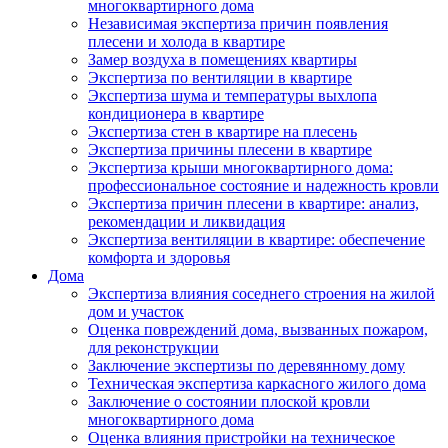
многоквартирного дома
Независимая экспертиза причин появления
плесени и холода в квартире
Замер воздуха в помещениях квартиры
Экспертиза по вентиляции в квартире
Экспертиза шума и температуры выхлопа
кондиционера в квартире
Экспертиза стен в квартире на плесень
Экспертиза причины плесени в квартире
Экспертиза крыши многоквартирного дома:
профессиональное состояние и надежность кровли
Экспертиза причин плесени в квартире: анализ,
рекомендации и ликвидация
Экспертиза вентиляции в квартире: обеспечение
комфорта и здоровья
Дома
Экспертиза влияния соседнего строения на жилой
дом и участок
Оценка повреждений дома, вызванных пожаром,
для реконструкции
Заключение экспертизы по деревянному дому
Техническая экспертиза каркасного жилого дома
Заключение о состоянии плоской кровли
многоквартирного дома
Оценка влияния пристройки на техническое