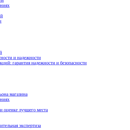
ей
ениях
ий
и
й
сности и надежности
кций: гарантия надежности и безопасности
ьона магазина
ениях
и оценке лучшего места
ительная экспертиза