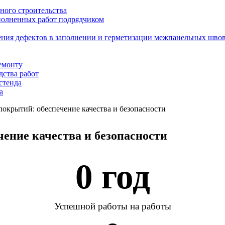
ного строительства
ыполненных работ подрядчиком
ения дефектов в заполнении и герметизации межпанельных шво
емонту
дства работ
стенда
а
покрытий: обеспечение качества и безопасности
чение качества и безопасности
0
 год
Успешной работы на работы