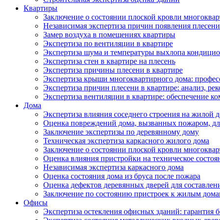
Квартиры
Заключение о состоянии плоской кровли многоква
Независимая экспертиза причин появления плесени 
Замер воздуха в помещениях квартиры
Экспертиза по вентиляции в квартире
Экспертиза шума и температуры выхлопа кондицио
Экспертиза стен в квартире на плесень
Экспертиза причины плесени в квартире
Экспертиза крыши многоквартирного дома: профес
Экспертиза причин плесени в квартире: анализ, ре
Экспертиза вентиляции в квартире: обеспечение ко
Дома
Экспертиза влияния соседнего строения на жилой д
Оценка повреждений дома, вызванных пожаром, дл
Заключение экспертизы по деревянному дому
Техническая экспертиза каркасного жилого дома
Заключение о состоянии плоской кровли многоква
Оценка влияния пристройки на техническое состоя
Независимая экспертиза каркасного дома
Оценка состояния дома из бруса после пожара
Оценка дефектов деревянных дверей для составлен
Заключение по состоянию пристроек к жилым дом
Офисы
Экспертиза остекления офисных зданий: гарантия б