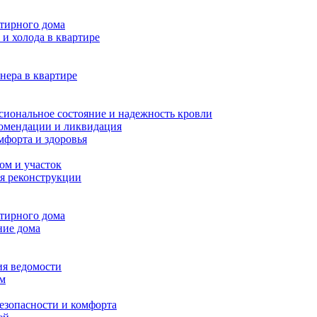
ртирного дома
и холода в квартире
нера в квартире
сиональное состояние и надежность кровли
комендации и ликвидация
мфорта и здоровья
ом и участок
я реконструкции
ртирного дома
ние дома
ия ведомости
ам
езопасности и комфорта