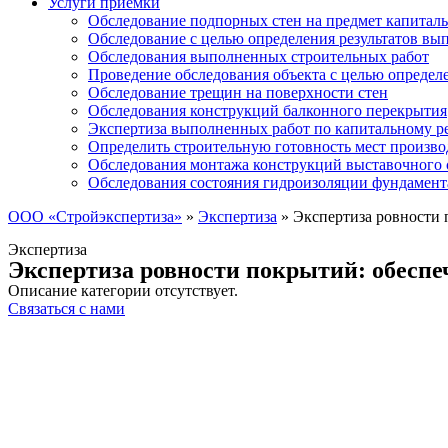
Услуги приемки
Обследование подпорных стен на предмет капиталь
Обследование с целью определения результатов в
Обследования выполненных строительных работ
Проведение обследования объекта с целью определ
Обследование трещин на поверхности стен
Обследования конструкций балконного перекрытия
Экспертиза выполненных работ по капитальному р
Определить строительную готовность мест произво
Обследования монтажа конструкций выставочного 
Обследования состояния гидроизоляции фундамент
ООО «Стройэкспертиза»
»
Экспертиза
»
Экспертиза ровности 
Экспертиза
Экспертиза ровности покрытий: обеспе
Описание категории отсутствует.
Связаться с нами