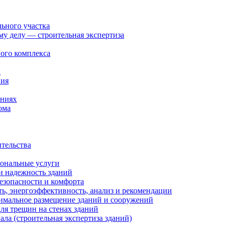
льного участка
ому делу — строительная экспертиза
ого комплекса
а
ния
ениях
ома
ительства
иональные услуги
и надежность зданий
езопасности и комфорта
ть, энергоэффективность, анализ и рекомендации
тимальное размещение зданий и сооружений
ля трещин на стенах зданий
ала (строительная экспертиза зданий)