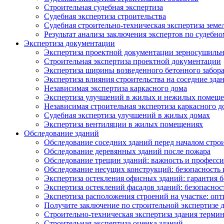
Строительная судебная экспертиза
Судебная экспертиза строительства
Судебная строительно-техническая экспертиза земе
Результат анализа заключения экспертов по судебн
Экспертиза документации
Экспертиза проектной документации зерносушильн
Строительная экспертиза проектной документации
Экспертиза ширины возведенного бетонного забор
Экспертиза влияния строительства на соседние зда
Независимая экспертиза каркасного дома
Экспертиза улучшений в жилых и нежилых помещ
Независимая строительная экспертиза каркасного д
Судебная экспертиза улучшений в жилых домах
Экспертиза вентиляции в жилых помещениях
Обследование зданий
Обследование соседних зданий перед началом стро
Обследование деревянных зданий после пожара
Обследование трещин зданий: важность и професс
Обследование несущих конструкций: безопасность 
Экспертиза остекления офисных зданий: гарантия б
Экспертиза остеклений фасадов зданий: безопаснос
Экспертиза расположения строений на участке: оп
Получите заключение по строительной экспертизе д
Строительно-техническая экспертиза здания термин
Строительная экспертиза оценка зданий