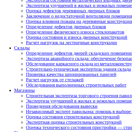
Экспертиза состояния металлических входных двер
Экспертиза улучшений в жилых и нежилых помещ
Оценка дефектов деревянных дверных блоков
Заключение о недостаточной вентиляции помещен
Оценка влияния пожара на деревянные конструкци
Определение дефектов дверных блоков
Определение физического износа стеклопакетов
Оценка состояния и износа дверных конструкций
Расчет нагрузок на лестничные конструкции
Склады
Определение дефектов дверей складских помещени
Экспертиза аварийного склада: обеспечение безопа
Обследование каркасного склада из металлоконстру
Строительно-техническая экспертиза здания склада
Проверка качества шпонированных панелей
Расчет нагрузок от стелажей
Обследования выполненных строительных работ
Магазины
Строительная экспертиза торгового строения павил
Экспертиза улучшений в жилых и нежилых помещ
Проведения обследования вывески
Независимый эксперт павильона: помощь в выборе 
Оценка состояния строительных конструкций
Экспертная оценка строительных конструкций
Оценка технического состояния пристройки — стро