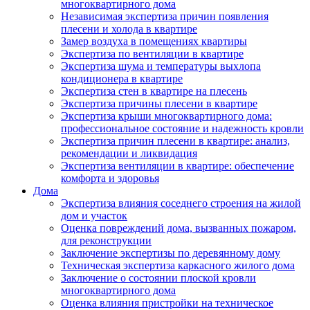
многоквартирного дома
Независимая экспертиза причин появления
плесени и холода в квартире
Замер воздуха в помещениях квартиры
Экспертиза по вентиляции в квартире
Экспертиза шума и температуры выхлопа
кондиционера в квартире
Экспертиза стен в квартире на плесень
Экспертиза причины плесени в квартире
Экспертиза крыши многоквартирного дома:
профессиональное состояние и надежность кровли
Экспертиза причин плесени в квартире: анализ,
рекомендации и ликвидация
Экспертиза вентиляции в квартире: обеспечение
комфорта и здоровья
Дома
Экспертиза влияния соседнего строения на жилой
дом и участок
Оценка повреждений дома, вызванных пожаром,
для реконструкции
Заключение экспертизы по деревянному дому
Техническая экспертиза каркасного жилого дома
Заключение о состоянии плоской кровли
многоквартирного дома
Оценка влияния пристройки на техническое