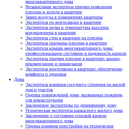
многоквартирного дома
Независимая экспертиза причин появления
плесени и холода в квартире
Замер воздуха в помещениях квартиры
Экспертиза по вентиляции в квартире
Экспертиза шума и температуры выхлопа
кондиционера в квартире
Экспертиза стен в квартире на плесень
Экспертиза причины плесени в квартире
Экспертиза крыши многоквартирного дома:
профессиональное состояние и надежность кровли
Экспертиза причин плесени в квартире: анализ,
рекомендации и ликвидация
Экспертиза вентиляции в квартире: обеспечение
комфорта и здоровья
Дома
Экспертиза влияния соседнего строения на жилой
дом и участок
Оценка повреждений дома, вызванных пожаром,
для реконструкции
Заключение экспертизы по деревянному дому
Техническая экспертиза каркасного жилого дома
Заключение о состоянии плоской кровли
многоквартирного дома
Оценка влияния пристройки на техническое