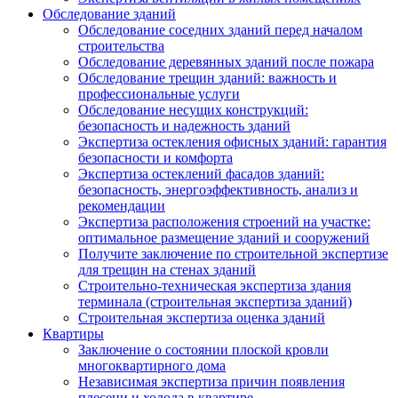
Обследование зданий
Обследование соседних зданий перед началом
строительства
Обследование деревянных зданий после пожара
Обследование трещин зданий: важность и
профессиональные услуги
Обследование несущих конструкций:
безопасность и надежность зданий
Экспертиза остекления офисных зданий: гарантия
безопасности и комфорта
Экспертиза остеклений фасадов зданий:
безопасность, энергоэффективность, анализ и
рекомендации
Экспертиза расположения строений на участке:
оптимальное размещение зданий и сооружений
Получите заключение по строительной экспертизе
для трещин на стенах зданий
Строительно-техническая экспертиза здания
терминала (строительная экспертиза зданий)
Строительная экспертиза оценка зданий
Квартиры
Заключение о состоянии плоской кровли
многоквартирного дома
Независимая экспертиза причин появления
плесени и холода в квартире