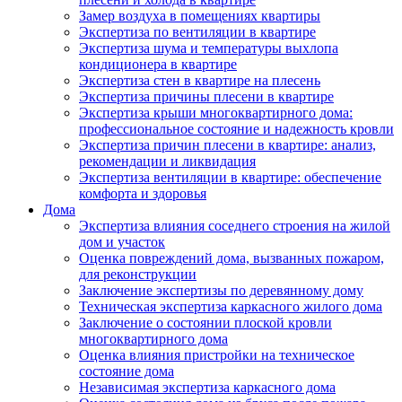
Замер воздуха в помещениях квартиры
Экспертиза по вентиляции в квартире
Экспертиза шума и температуры выхлопа
кондиционера в квартире
Экспертиза стен в квартире на плесень
Экспертиза причины плесени в квартире
Экспертиза крыши многоквартирного дома:
профессиональное состояние и надежность кровли
Экспертиза причин плесени в квартире: анализ,
рекомендации и ликвидация
Экспертиза вентиляции в квартире: обеспечение
комфорта и здоровья
Дома
Экспертиза влияния соседнего строения на жилой
дом и участок
Оценка повреждений дома, вызванных пожаром,
для реконструкции
Заключение экспертизы по деревянному дому
Техническая экспертиза каркасного жилого дома
Заключение о состоянии плоской кровли
многоквартирного дома
Оценка влияния пристройки на техническое
состояние дома
Независимая экспертиза каркасного дома