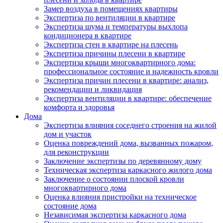
Замер воздуха в помещениях квартиры
Экспертиза по вентиляции в квартире
Экспертиза шума и температуры выхлопа
кондиционера в квартире
Экспертиза стен в квартире на плесень
Экспертиза причины плесени в квартире
Экспертиза крыши многоквартирного дома:
профессиональное состояние и надежность кровли
Экспертиза причин плесени в квартире: анализ,
рекомендации и ликвидация
Экспертиза вентиляции в квартире: обеспечение
комфорта и здоровья
Дома
Экспертиза влияния соседнего строения на жилой
дом и участок
Оценка повреждений дома, вызванных пожаром,
для реконструкции
Заключение экспертизы по деревянному дому
Техническая экспертиза каркасного жилого дома
Заключение о состоянии плоской кровли
многоквартирного дома
Оценка влияния пристройки на техническое
состояние дома
Независимая экспертиза каркасного дома