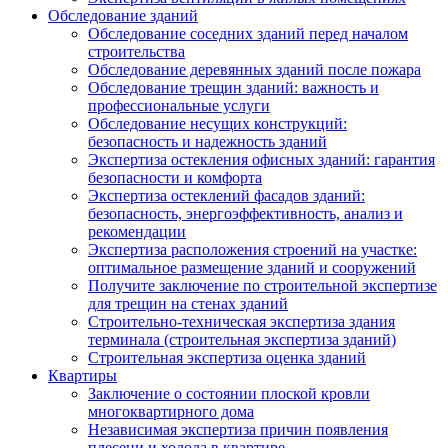
Обследование зданий
Обследование соседних зданий перед началом
строительства
Обследование деревянных зданий после пожара
Обследование трещин зданий: важность и
профессиональные услуги
Обследование несущих конструкций:
безопасность и надежность зданий
Экспертиза остекления офисных зданий: гарантия
безопасности и комфорта
Экспертиза остеклений фасадов зданий:
безопасность, энергоэффективность, анализ и
рекомендации
Экспертиза расположения строений на участке:
оптимальное размещение зданий и сооружений
Получите заключение по строительной экспертизе
для трещин на стенах зданий
Строительно-техническая экспертиза здания
терминала (строительная экспертиза зданий)
Строительная экспертиза оценка зданий
Квартиры
Заключение о состоянии плоской кровли
многоквартирного дома
Независимая экспертиза причин появления
плесени и холода в квартире