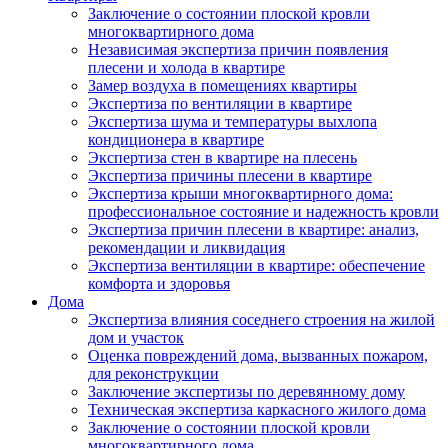
Заключение о состоянии плоской кровли
многоквартирного дома
Независимая экспертиза причин появления
плесени и холода в квартире
Замер воздуха в помещениях квартиры
Экспертиза по вентиляции в квартире
Экспертиза шума и температуры выхлопа
кондиционера в квартире
Экспертиза стен в квартире на плесень
Экспертиза причины плесени в квартире
Экспертиза крыши многоквартирного дома:
профессиональное состояние и надежность кровли
Экспертиза причин плесени в квартире: анализ,
рекомендации и ликвидация
Экспертиза вентиляции в квартире: обеспечение
комфорта и здоровья
Дома
Экспертиза влияния соседнего строения на жилой
дом и участок
Оценка повреждений дома, вызванных пожаром,
для реконструкции
Заключение экспертизы по деревянному дому
Техническая экспертиза каркасного жилого дома
Заключение о состоянии плоской кровли
многоквартирного дома