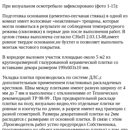
При визуальном осмотребыло зафиксировано (фото 1-15):
Подготовка основания (цементно-песчаная стяжка) в одной из
комнат имеет волосяные «неактивные» трещины, которые
могли появиться в результате не соблюдения температурного
режима (сквозняки) в первые дни после выполнения работ. В
целом стяжка выполнена согласно СНиП 2.03.13-88,имеет
ровное твердое основание,не бухтит и позволяет выполнить
монтаж чистового покрытия.
В коридоре выложен участок площадью около 5 м2 из
крупноразмерной глазурованной керамической плитки со
вставками декора размером 199х603х10 мм.
Укладка плитки производилась по системе ДЛС,с
дополнительным применением пластиковых раскладочных
крестиков. Швы между плитками имеют разную ширину от 4
мм до 7 мм и выполнены с отклонениями от Технических
рекомендаций ТР 98-99 . При предварительной раскладе
плитки на полу, визуально видно,что отдельные плитки не
ровные и изогнуты по длине, в разрезе имеют вид трапеции с
разной геометрией. Размеры декоративной плитки на 2мм
расходятся с размерами от основной плитки. В связи с этим
,Производитель работ устно предупредил Собственника,
(поставившего на объект крупноразмерную плитки) о том ,что