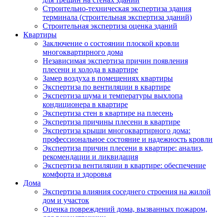
Строительно-техническая экспертиза здания
терминала (строительная экспертиза зданий)
Строительная экспертиза оценка зданий
Квартиры
Заключение о состоянии плоской кровли
многоквартирного дома
Независимая экспертиза причин появления
плесени и холода в квартире
Замер воздуха в помещениях квартиры
Экспертиза по вентиляции в квартире
Экспертиза шума и температуры выхлопа
кондиционера в квартире
Экспертиза стен в квартире на плесень
Экспертиза причины плесени в квартире
Экспертиза крыши многоквартирного дома:
профессиональное состояние и надежность кровли
Экспертиза причин плесени в квартире: анализ,
рекомендации и ликвидация
Экспертиза вентиляции в квартире: обеспечение
комфорта и здоровья
Дома
Экспертиза влияния соседнего строения на жилой
дом и участок
Оценка повреждений дома, вызванных пожаром,