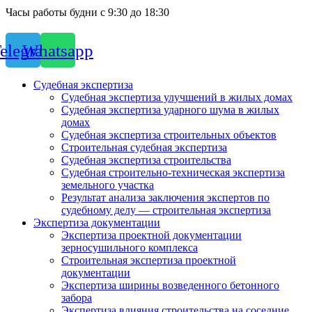
Часы работы будни с 9:30 до 18:30
elegram
Whatsapp
Судебная экспертиза
Судебная экспертиза улучшений в жилых домах
Судебная экспертиза ударного шума в жилых
домах
Судебная экспертиза строительных объектов
Строительная судебная экспертиза
Судебная экспертиза строительства
Судебная строительно-техническая экспертиза
земельного участка
Результат анализа заключения экспертов по
судебному делу — строительная экспертиза
Экспертиза документации
Экспертиза проектной документации
зерносушильного комплекса
Строительная экспертиза проектной
документации
Экспертиза ширины возведенного бетонного
забора
Экспертиза влияния строительства на соседние