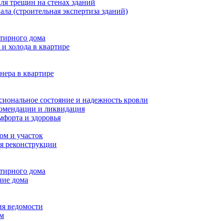
ля трещин на стенах зданий
ала (строительная экспертиза зданий)
ртирного дома
и холода в квартире
нера в квартире
сиональное состояние и надежность кровли
комендации и ликвидация
мфорта и здоровья
ом и участок
я реконструкции
ртирного дома
ние дома
ия ведомости
ам