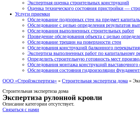
Экспертная оценка строительных конструкций
Оценка технического состояния пристройки — стро
Услуги приемки
Обследование подпорных стен на предмет капиталь
Обследование с целью определения результатов в
Обследования выполненных строительных работ
Проведение обследования объекта с целью определ
Обследование трещин на поверхности стен
Обследования конструкций балконного перекрытия
Экспертиза выполненных работ по капитальному р
Определить строительную готовность мест произво
Обследования монтажа конструкций выставочного 
Обследования состояния гидроизоляции фундамент
ООО «Стройэкспертиза»
»
Строительная экспертиза дома
»
Эк
Строительная экспертиза дома
Экспертиза рулонной кровли
Описание категории отсутствует.
Связаться с нами