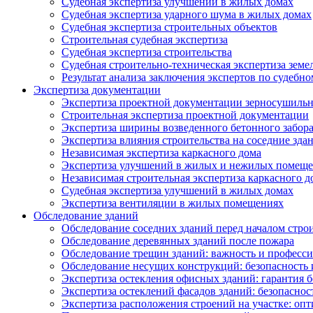
Судебная экспертиза улучшений в жилых домах
Судебная экспертиза ударного шума в жилых домах
Судебная экспертиза строительных объектов
Строительная судебная экспертиза
Судебная экспертиза строительства
Судебная строительно-техническая экспертиза земе
Результат анализа заключения экспертов по судебн
Экспертиза документации
Экспертиза проектной документации зерносушильн
Строительная экспертиза проектной документации
Экспертиза ширины возведенного бетонного забор
Экспертиза влияния строительства на соседние зда
Независимая экспертиза каркасного дома
Экспертиза улучшений в жилых и нежилых помещ
Независимая строительная экспертиза каркасного д
Судебная экспертиза улучшений в жилых домах
Экспертиза вентиляции в жилых помещениях
Обследование зданий
Обследование соседних зданий перед началом стро
Обследование деревянных зданий после пожара
Обследование трещин зданий: важность и професс
Обследование несущих конструкций: безопасность 
Экспертиза остекления офисных зданий: гарантия б
Экспертиза остеклений фасадов зданий: безопаснос
Экспертиза расположения строений на участке: оп