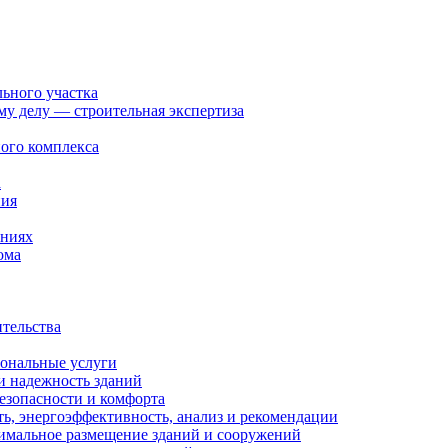
льного участка
ому делу — строительная экспертиза
ого комплекса
а
ния
ениях
ома
ительства
иональные услуги
и надежность зданий
езопасности и комфорта
ть, энергоэффективность, анализ и рекомендации
тимальное размещение зданий и сооружений