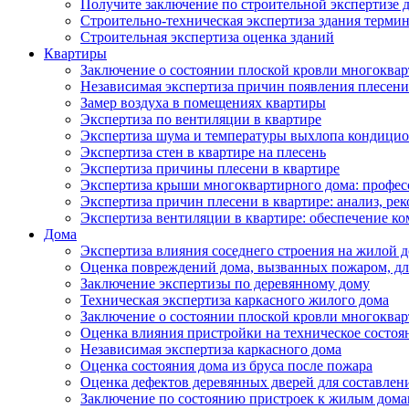
Получите заключение по строительной экспертизе д
Строительно-техническая экспертиза здания термин
Строительная экспертиза оценка зданий
Квартиры
Заключение о состоянии плоской кровли многоква
Независимая экспертиза причин появления плесени 
Замер воздуха в помещениях квартиры
Экспертиза по вентиляции в квартире
Экспертиза шума и температуры выхлопа кондицио
Экспертиза стен в квартире на плесень
Экспертиза причины плесени в квартире
Экспертиза крыши многоквартирного дома: профес
Экспертиза причин плесени в квартире: анализ, ре
Экспертиза вентиляции в квартире: обеспечение ко
Дома
Экспертиза влияния соседнего строения на жилой д
Оценка повреждений дома, вызванных пожаром, дл
Заключение экспертизы по деревянному дому
Техническая экспертиза каркасного жилого дома
Заключение о состоянии плоской кровли многоква
Оценка влияния пристройки на техническое состоя
Независимая экспертиза каркасного дома
Оценка состояния дома из бруса после пожара
Оценка дефектов деревянных дверей для составлен
Заключение по состоянию пристроек к жилым дом