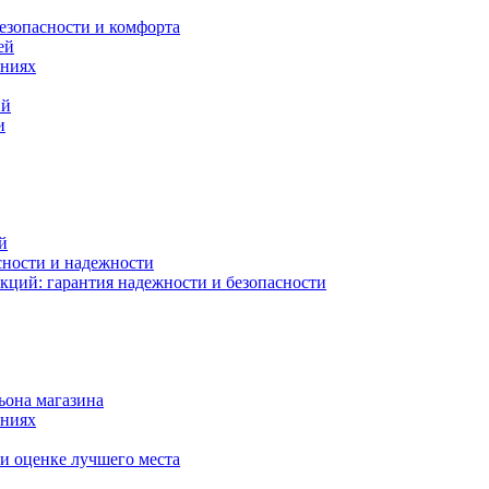
езопасности и комфорта
ей
ениях
ий
и
й
сности и надежности
кций: гарантия надежности и безопасности
ьона магазина
ениях
и оценке лучшего места