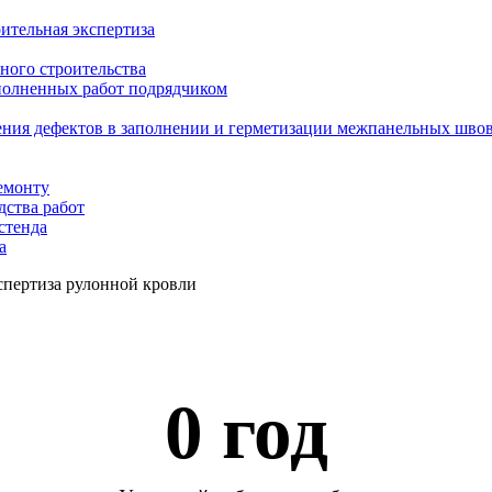
ительная экспертиза
ного строительства
ыполненных работ подрядчиком
ения дефектов в заполнении и герметизации межпанельных шво
емонту
дства работ
стенда
а
спертиза рулонной кровли
0
 год