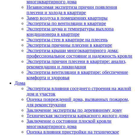
многоквартирного дома
Независимая экспертиза причин появления
плесени и холода в квартире
Замер воздуха в помещениях квартиры
Экспертиза по вентиляции в квартире
Экспертиза шума и температуры выхлопа
кондиционера в квартире
Экспертиза стен в квартире на плесень
Экспертиза причины плесени в квартире
Экспертиза крыши многоквартирного дома:
профессиональное состояние и надежность кровли
Экспертиза причин плесени в квартире: анализ,
рекомендации и ликвидация
Экспертиза вентиляции в квартире: обеспечение
комфорта и здоровья
Дома
Экспертиза влияния соседнего строения на жилой
дом и участок
Оценка повреждений дома, вызванных пожаром,
для реконструкции
Заключение экспертизы по деревянному дому
Техническая экспертиза каркасного жилого дома
Заключение о состоянии плоской кровли
многоквартирного дома
Оценка влияния пристройки на техническое