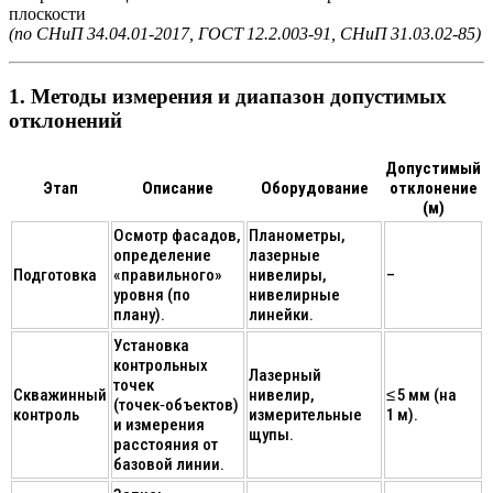
плоскости
(по СНиП 34.04.01‑2017, ГОСТ 12.2.003‑91, СНиП 31.03.02‑85)
1. Методы измерения и диапазон допустимых
отклонений
Допустимый
Этап
Описание
Оборудование
отклонение
(м)
Осмотр фасадов,
Планометры,
определение
лазерные
Подготовка
«правильного»
нивелиры,
–
уровня (по
нивелирные
плану).
линейки.
Установка
контрольных
Лазерный
точек
Скважинный
нивелир,
≤ 5 мм (на
(точек‑объектов)
контроль
измерительные
1 м).
и измерения
щупы.
расстояния от
базовой линии.