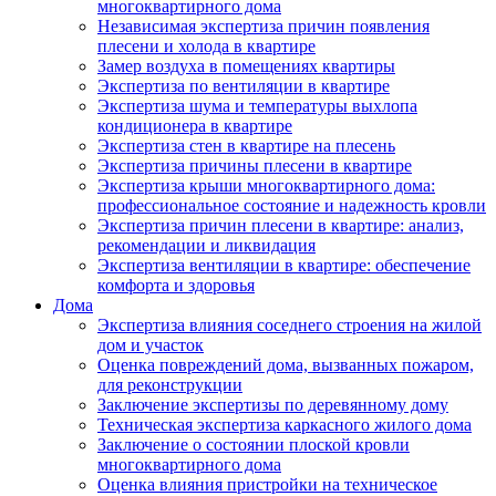
многоквартирного дома
Независимая экспертиза причин появления
плесени и холода в квартире
Замер воздуха в помещениях квартиры
Экспертиза по вентиляции в квартире
Экспертиза шума и температуры выхлопа
кондиционера в квартире
Экспертиза стен в квартире на плесень
Экспертиза причины плесени в квартире
Экспертиза крыши многоквартирного дома:
профессиональное состояние и надежность кровли
Экспертиза причин плесени в квартире: анализ,
рекомендации и ликвидация
Экспертиза вентиляции в квартире: обеспечение
комфорта и здоровья
Дома
Экспертиза влияния соседнего строения на жилой
дом и участок
Оценка повреждений дома, вызванных пожаром,
для реконструкции
Заключение экспертизы по деревянному дому
Техническая экспертиза каркасного жилого дома
Заключение о состоянии плоской кровли
многоквартирного дома
Оценка влияния пристройки на техническое