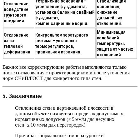
Устранение основания
–
Стабилизация
Отклонение
укрепление фундамента,
основания,
вследствие
установка балок на свайный
снижение
грунтового
фундамент,
дальнейших
оседания
компенсационные корни.
отклонений.
Минимизация
Отклонение
Контроль температурного
колебаний
из‑за
режима
– установка
температуры,
тепловой
терморегуляторов,
защита от частых
деформации
правильная изоляция.
отклонений.
Важно:
все корректирующие работы выполняются только
после согласования с проектировщиком и после уточнения
норм СНиП/ГОСТ для конкретного типа стен.
5. Заключение
Отклонения стен в вертикальной плоскости
в
данном объекте находятся
в пределах допустимых
нормативных допусков
(≤ 5 мм/м для несущих
стен, ≤ 10 мм/м для перегородок).
Причина
– нормальные температурные и