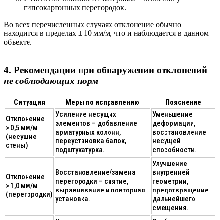
гипсокартонных перегородок.
Во всех перечисленных случаях отклонение обычно
находится в пределах ± 10 мм/м, что и наблюдается в данном
объекте.
4. Рекомендации при обнаружении отклонений
не соблюдающих норм
Ситуация
Меры по исправлению
Пояснение
Усиление несущих
Уменьшение
Отклонение
элементов
– добавление
деформации,
> 0,5 мм/м
арматурных колонн,
восстановление
(несущие
переустановка балок,
несущей
стены)
подштукатурка.
способности.
Улучшение
Восстановление/замена
внутренней
Отклонение
перегородки
– снятие,
геометрии,
> 1,0 мм/м
выравнивание и повторная
предотвращение
(перегородки)
установка.
дальнейшего
смещения.