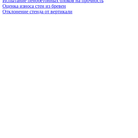
Испытание пенобетонных блоков на прочность
Оценка износа стен из бревен
Отклонение стенда от вертикали