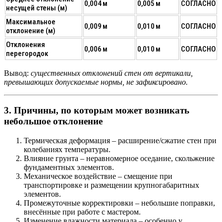
0,004 м
0,005 м
СОГЛАСНО
несущей стены (м)
Максимальное
0,009 м
0,010 м
СОГЛАСНО
отклонение (м)
Отклонения
0,006 м
0,010 м
СОГЛАСНО
перегородок
Вывод:
существенных отклонений стен от вертикали,
превышающих допускаемые нормы, не зафиксировано.
3. Причины, по которым может возникать
небольшое отклонение
Термическая деформация
– расширение/сжатие стен при
колебаниях температуры.
Влияние грунта
– неравномерное оседание, скольжение
фундаментных элементов.
Механическое воздействие
– смещение при
транспортировке и размещении крупногабаритных
элементов.
Промежуточные корректировки
– небольшие поправки,
внесённые при работе с мастером.
Изменение влажности материала
– особенно у