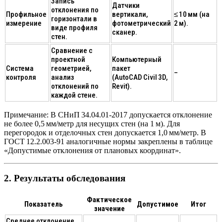
Запись
Датчики
отклонения по
Профильное
вертикали,
≤ 10 мм (на
горизонтали в
измерение
фотометрический
2 м).
виде профиля
сканер.
стен.
Сравнение с
проектной
Компьютерный
Система
геометрией,
пакет
–
контроля
анализ
(AutoCAD Civil 3D,
отклонений по
Revit).
каждой стене.
Примечание:
В СНиП 34.04.01‑2017 допускается отклонение
не более 0,5 мм/метр
для несущих стен (на 1 м). Для
перегородок и отделочных стен допускается 1,0 мм/метр. В
ГОСТ 12.2.003‑91 аналогичные нормы закреплены в таблице
«Допустимые отклонения от плановых координат».
2. Результаты обследования
Фактическое
Показатель
Допустимое
Итог
значение
Среднее отклонение