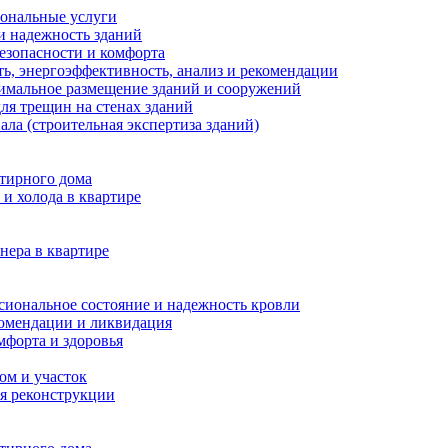
иональные услуги
и надежность зданий
езопасности и комфорта
ть, энергоэффективность, анализ и рекомендации
тимальное размещение зданий и сооружений
ля трещин на стенах зданий
ала (строительная экспертиза зданий)
ртирного дома
и холода в квартире
нера в квартире
сиональное состояние и надежность кровли
комендации и ликвидация
мфорта и здоровья
ом и участок
я реконструкции