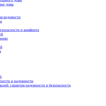
ртирного дома
ние дома
ия ведомости
ам
езопасности и комфорта
ей
ениях
ий
и
й
сности и надежности
кций: гарантия надежности и безопасности