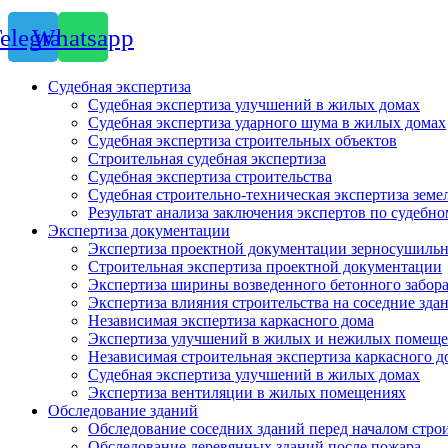
elegram
Whatsapp
Судебная экспертиза
Судебная экспертиза улучшений в жилых домах
Судебная экспертиза ударного шума в жилых домах
Судебная экспертиза строительных объектов
Строительная судебная экспертиза
Судебная экспертиза строительства
Судебная строительно-техническая экспертиза земе
Результат анализа заключения экспертов по судебн
Экспертиза документации
Экспертиза проектной документации зерносушильн
Строительная экспертиза проектной документации
Экспертиза ширины возведенного бетонного забор
Экспертиза влияния строительства на соседние зда
Независимая экспертиза каркасного дома
Экспертиза улучшений в жилых и нежилых помещ
Независимая строительная экспертиза каркасного д
Судебная экспертиза улучшений в жилых домах
Экспертиза вентиляции в жилых помещениях
Обследование зданий
Обследование соседних зданий перед началом стро
Обследование деревянных зданий после пожара