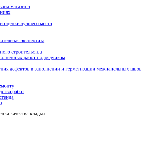
ьона магазина
ениях
и оценке лучшего места
ительная экспертиза
ного строительства
ыполненных работ подрядчиком
ения дефектов в заполнении и герметизации межпанельных шво
емонту
дства работ
стенда
а
нка качества кладки