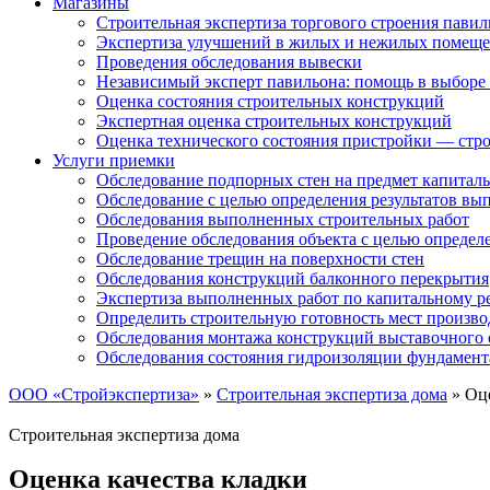
Магазины
Строительная экспертиза торгового строения павил
Экспертиза улучшений в жилых и нежилых помещ
Проведения обследования вывески
Независимый эксперт павильона: помощь в выборе 
Оценка состояния строительных конструкций
Экспертная оценка строительных конструкций
Оценка технического состояния пристройки — стро
Услуги приемки
Обследование подпорных стен на предмет капиталь
Обследование с целью определения результатов в
Обследования выполненных строительных работ
Проведение обследования объекта с целью определ
Обследование трещин на поверхности стен
Обследования конструкций балконного перекрытия
Экспертиза выполненных работ по капитальному р
Определить строительную готовность мест произво
Обследования монтажа конструкций выставочного 
Обследования состояния гидроизоляции фундамент
ООО «Стройэкспертиза»
»
Строительная экспертиза дома
»
Оце
Строительная экспертиза дома
Оценка качества кладки