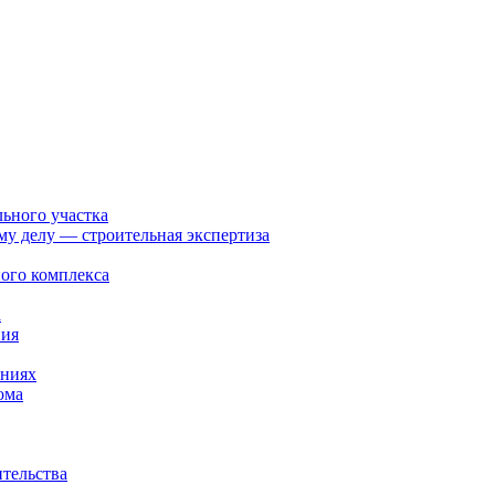
льного участка
ому делу — строительная экспертиза
ого комплекса
а
ния
ениях
ома
ительства