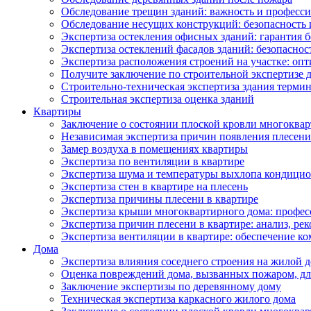
Обследование трещин зданий: важность и професс
Обследование несущих конструкций: безопасность 
Экспертиза остекления офисных зданий: гарантия б
Экспертиза остеклений фасадов зданий: безопаснос
Экспертиза расположения строений на участке: оп
Получите заключение по строительной экспертизе д
Строительно-техническая экспертиза здания термин
Строительная экспертиза оценка зданий
Квартиры
Заключение о состоянии плоской кровли многоква
Независимая экспертиза причин появления плесени 
Замер воздуха в помещениях квартиры
Экспертиза по вентиляции в квартире
Экспертиза шума и температуры выхлопа кондицио
Экспертиза стен в квартире на плесень
Экспертиза причины плесени в квартире
Экспертиза крыши многоквартирного дома: профес
Экспертиза причин плесени в квартире: анализ, ре
Экспертиза вентиляции в квартире: обеспечение ко
Дома
Экспертиза влияния соседнего строения на жилой д
Оценка повреждений дома, вызванных пожаром, дл
Заключение экспертизы по деревянному дому
Техническая экспертиза каркасного жилого дома