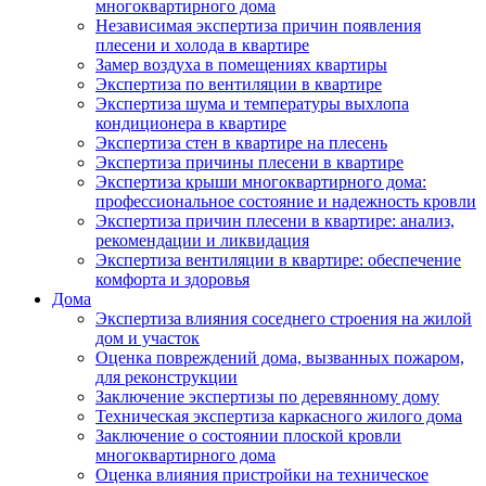
многоквартирного дома
Независимая экспертиза причин появления
плесени и холода в квартире
Замер воздуха в помещениях квартиры
Экспертиза по вентиляции в квартире
Экспертиза шума и температуры выхлопа
кондиционера в квартире
Экспертиза стен в квартире на плесень
Экспертиза причины плесени в квартире
Экспертиза крыши многоквартирного дома:
профессиональное состояние и надежность кровли
Экспертиза причин плесени в квартире: анализ,
рекомендации и ликвидация
Экспертиза вентиляции в квартире: обеспечение
комфорта и здоровья
Дома
Экспертиза влияния соседнего строения на жилой
дом и участок
Оценка повреждений дома, вызванных пожаром,
для реконструкции
Заключение экспертизы по деревянному дому
Техническая экспертиза каркасного жилого дома
Заключение о состоянии плоской кровли
многоквартирного дома
Оценка влияния пристройки на техническое