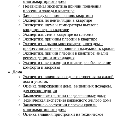
многоквартирного дома
Независимая экспертиза причин появления
плесени и холода в квартире
Замер воздуха в помещениях квартиры
Экспертиза по вентиляции в квартире
Экспертиза шума и температуры выхлопа
кондиционера в квартире
Экспертиза стен в квартире на плесень
Экспертиза причины плесени в квартире
Экспертиза крыши многоквартирного дома:
профессиональное состояние и надежность кровли
Экспертиза причин плесени в квартире: анализ,
рекомендации и ликвидация
Экспертиза вентиляции в квартире: обеспечение
комфорта и здоровья
Дома
Экспертиза влияния соседнего строения на жилой
дом и участок
Оценка повреждений дома, вызванных пожаром,
для реконструкции
Заключение экспертизы по деревянному дому
Техническая экспертиза каркасного жилого дома
Заключение о состоянии плоской кровли
многоквартирного дома
Оценка влияния пристройки на техническое