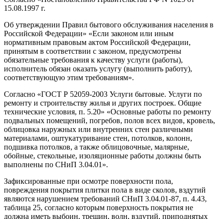
15.08.1997 г.
Об утверждении Правил бытового обслуживания населения в
Российской Федерации» «Если законом или иным
нормативным правовым актом Российской Федерации,
принятым в соответствии с законом, предусмотрены
обязательные требования к качеству услуги (работы),
исполнитель обязан оказать услугу (выполнить работу),
соответствующую этим требованиям».
Согласно «ГОСТ Р 52059-2003 Услуги бытовые. Услуги по
ремонту и строительству жилья и других построек. Общие
технические условия, п. 5.20» «Основные работы по ремонту
подвальных помещений, погребов, полов всех видов, кровель,
облицовка наружных или внутренних стен различными
материалами, оштукатуривание стен, потолков, колонн,
подшивка потолков, а также облицовочные, малярные,
обойные, стекольные, изоляционные работы должны быть
выполнены по СНиП 3.04.01».
Зафиксированные при осмотре поверхности пола,
повреждения покрытия плитки пола в виде сколов, вздутий
являются нарушением требований СНиП 3.04.01-87, п. 4.43,
таблица 25, согласно которым поверхность покрытия не
должна иметь выбоин, трещин, волн, вздутий, приподнятых