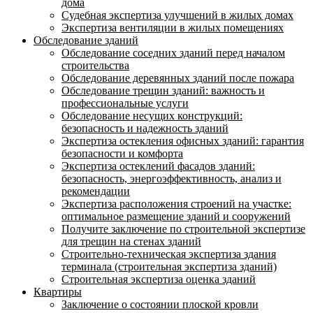
дома
Судебная экспертиза улучшений в жилых домах
Экспертиза вентиляции в жилых помещениях
Обследование зданий
Обследование соседних зданий перед началом
строительства
Обследование деревянных зданий после пожара
Обследование трещин зданий: важность и
профессиональные услуги
Обследование несущих конструкций:
безопасность и надежность зданий
Экспертиза остекления офисных зданий: гарантия
безопасности и комфорта
Экспертиза остеклений фасадов зданий:
безопасность, энергоэффективность, анализ и
рекомендации
Экспертиза расположения строений на участке:
оптимальное размещение зданий и сооружений
Получите заключение по строительной экспертизе
для трещин на стенах зданий
Строительно-техническая экспертиза здания
терминала (строительная экспертиза зданий)
Строительная экспертиза оценка зданий
Квартиры
Заключение о состоянии плоской кровли