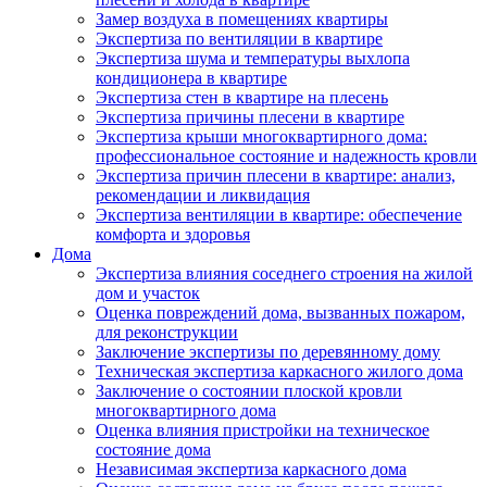
Замер воздуха в помещениях квартиры
Экспертиза по вентиляции в квартире
Экспертиза шума и температуры выхлопа
кондиционера в квартире
Экспертиза стен в квартире на плесень
Экспертиза причины плесени в квартире
Экспертиза крыши многоквартирного дома:
профессиональное состояние и надежность кровли
Экспертиза причин плесени в квартире: анализ,
рекомендации и ликвидация
Экспертиза вентиляции в квартире: обеспечение
комфорта и здоровья
Дома
Экспертиза влияния соседнего строения на жилой
дом и участок
Оценка повреждений дома, вызванных пожаром,
для реконструкции
Заключение экспертизы по деревянному дому
Техническая экспертиза каркасного жилого дома
Заключение о состоянии плоской кровли
многоквартирного дома
Оценка влияния пристройки на техническое
состояние дома
Независимая экспертиза каркасного дома