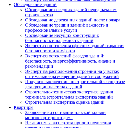
Обследование зданий
Обследование соседних зданий перед началом
строительства
Обследование деревянных зданий после пожара
Обследование трещин зданий: важность и
профессиональные услуги
Обследование несущих конструкций:
безопасность и надежность зданий
Экспертиза остекления офисных зданий: гарантия
безопасности и комфорта
Экспертиза остеклений фасадов зданий:
безопасность, энергоэффективность, анализ и
рекомендации
Экспертиза расположения строений на участке:
оптимальное размещение зданий и сооружений
Получите заключение по строительной экспертизе
для трещин на стенах зданий
Строительно-техническая экспертиза здания
терминала (строительная экспертиза зданий)
Строительная экспертиза оценка зданий
Квартиры
Заключение о состоянии плоской кровли
многоквартирного дома
Независимая экспертиза причин появления
плесени и холода в квартире