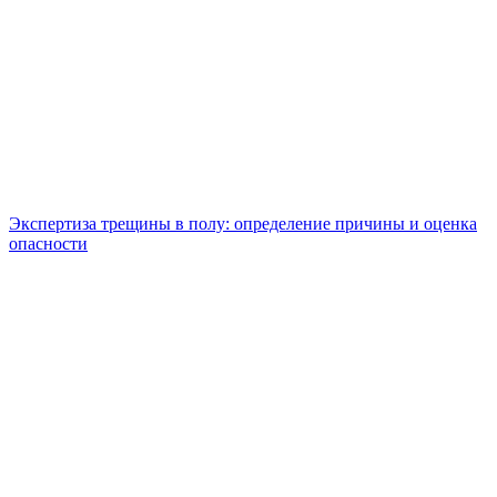
Экспертиза трещины в полу: определение причины и оценка
опасности