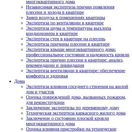
многоквартирного дома
Независимая экспертиза причин появления
плесени и холода в квартире
Замер воздуха в помещениях квартиры
Экспертиза по вентиляции в квартире
Экспертиза шума и температуры выхлопа
кондиционера в квартире
Экспертиза стен в квартире на плесень
Экспертиза причины плесени в квартире
Экспертиза крыши многоквартирного дома:
профессиональное состояние и надежность кровли
Экспертиза причин плесени в квартире: анализ,
рекомендации и ликвидация
Экспертиза вентиляции в квартире: обеспечение
комфорта и здоровья
Дома
Экспертиза влияния соседнего строения на жилой
дом и участок
Оценка повреждений дома, вызванных пожаром,
для реконструкции
Заключение экспертизы по деревянному дому
Техническая экспертиза каркасного жилого дома
Заключение о состоянии плоской кровли
многоквартирного дома
Оценка влияния пристройки на техническое