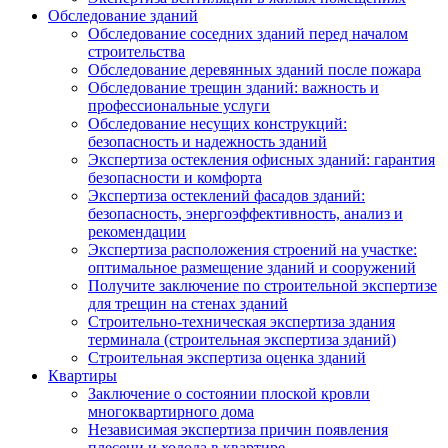
Обследование зданий
Обследование соседних зданий перед началом
строительства
Обследование деревянных зданий после пожара
Обследование трещин зданий: важность и
профессиональные услуги
Обследование несущих конструкций:
безопасность и надежность зданий
Экспертиза остекления офисных зданий: гарантия
безопасности и комфорта
Экспертиза остеклений фасадов зданий:
безопасность, энергоэффективность, анализ и
рекомендации
Экспертиза расположения строений на участке:
оптимальное размещение зданий и сооружений
Получите заключение по строительной экспертизе
для трещин на стенах зданий
Строительно-техническая экспертиза здания
терминала (строительная экспертиза зданий)
Строительная экспертиза оценка зданий
Квартиры
Заключение о состоянии плоской кровли
многоквартирного дома
Независимая экспертиза причин появления
плесени и холода в квартире