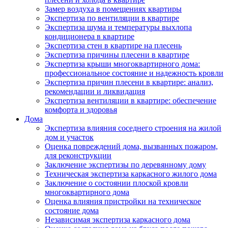
Замер воздуха в помещениях квартиры
Экспертиза по вентиляции в квартире
Экспертиза шума и температуры выхлопа
кондиционера в квартире
Экспертиза стен в квартире на плесень
Экспертиза причины плесени в квартире
Экспертиза крыши многоквартирного дома:
профессиональное состояние и надежность кровли
Экспертиза причин плесени в квартире: анализ,
рекомендации и ликвидация
Экспертиза вентиляции в квартире: обеспечение
комфорта и здоровья
Дома
Экспертиза влияния соседнего строения на жилой
дом и участок
Оценка повреждений дома, вызванных пожаром,
для реконструкции
Заключение экспертизы по деревянному дому
Техническая экспертиза каркасного жилого дома
Заключение о состоянии плоской кровли
многоквартирного дома
Оценка влияния пристройки на техническое
состояние дома
Независимая экспертиза каркасного дома