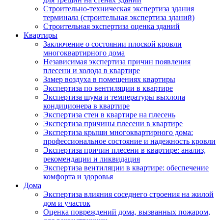
Строительно-техническая экспертиза здания
терминала (строительная экспертиза зданий)
Строительная экспертиза оценка зданий
Квартиры
Заключение о состоянии плоской кровли
многоквартирного дома
Независимая экспертиза причин появления
плесени и холода в квартире
Замер воздуха в помещениях квартиры
Экспертиза по вентиляции в квартире
Экспертиза шума и температуры выхлопа
кондиционера в квартире
Экспертиза стен в квартире на плесень
Экспертиза причины плесени в квартире
Экспертиза крыши многоквартирного дома:
профессиональное состояние и надежность кровли
Экспертиза причин плесени в квартире: анализ,
рекомендации и ликвидация
Экспертиза вентиляции в квартире: обеспечение
комфорта и здоровья
Дома
Экспертиза влияния соседнего строения на жилой
дом и участок
Оценка повреждений дома, вызванных пожаром,