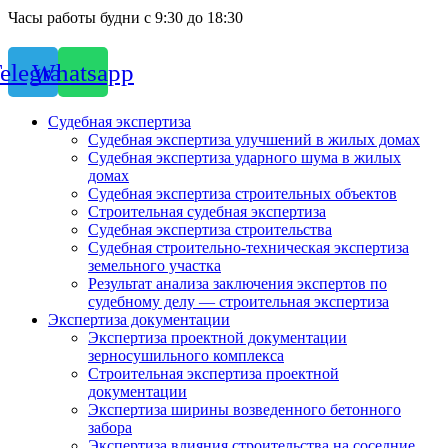
Часы работы будни с 9:30 до 18:30
elegram
Whatsapp
Судебная экспертиза
Судебная экспертиза улучшений в жилых домах
Судебная экспертиза ударного шума в жилых
домах
Судебная экспертиза строительных объектов
Строительная судебная экспертиза
Судебная экспертиза строительства
Судебная строительно-техническая экспертиза
земельного участка
Результат анализа заключения экспертов по
судебному делу — строительная экспертиза
Экспертиза документации
Экспертиза проектной документации
зерносушильного комплекса
Строительная экспертиза проектной
документации
Экспертиза ширины возведенного бетонного
забора
Экспертиза влияния строительства на соседние