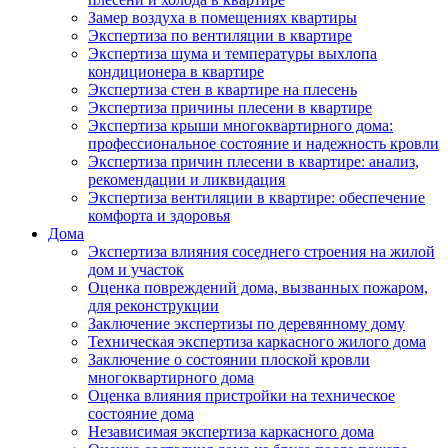
Замер воздуха в помещениях квартиры
Экспертиза по вентиляции в квартире
Экспертиза шума и температуры выхлопа
кондиционера в квартире
Экспертиза стен в квартире на плесень
Экспертиза причины плесени в квартире
Экспертиза крыши многоквартирного дома:
профессиональное состояние и надежность кровли
Экспертиза причин плесени в квартире: анализ,
рекомендации и ликвидация
Экспертиза вентиляции в квартире: обеспечение
комфорта и здоровья
Дома
Экспертиза влияния соседнего строения на жилой
дом и участок
Оценка повреждений дома, вызванных пожаром,
для реконструкции
Заключение экспертизы по деревянному дому
Техническая экспертиза каркасного жилого дома
Заключение о состоянии плоской кровли
многоквартирного дома
Оценка влияния пристройки на техническое
состояние дома
Независимая экспертиза каркасного дома