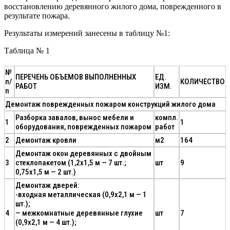
восстановлению деревянного жилого дома, поврежденного в
результате пожара.
Результаты измерений занесены в таблицу №1:
Таблица № 1
№
ПЕРЕЧЕНЬ ОБЪЕМОВ ВЫПОЛНЕННЫХ
ЕД.
п/
КОЛИЧЕСТВО
РАБОТ
ИЗМ.
п
Демонтаж поврежденных пожаром конструкций жилого дома
Разборка завалов, вынос мебели и
компл.
1
1
оборудования, поврежденных пожаром
работ
2
Демонтаж кровли
м2
164
Демонтаж окон деревянных с двойным
3
стеклопакетом (1,2х1,5 м — 7 шт.;
шт
9
0,75х1,5 м — 2 шт.)
Демонтаж дверей:
-входная металлическая (0,9х2,1 м — 1
шт.);
4
— межкомнатные деревянные глухие
шт
7
(0,9х2,1 м — 4 шт.);