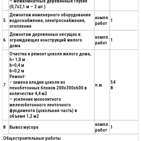
— межкомнатные деревянные глухие
(0,7х2,1 м — 2 шт.)
Демонтаж инженерного оборудования
компл.
5
водоснабжения, электроснабжения,
1
работ
отопления
Демонтаж деревянных несущих и
компл.
6
ограждающих конструкций жилого
1
работ
дома
Очистка и ремонт цоколя жилого дома,
h= 1,0 м
b=0,4 м
b=0,2 м
Ремонт:
– замена кладки цоколя из
54
7
п.м.
пенобетонных блоков 200х300х600 в
8
количестве 4,4 м2
— усиление монолитного
железобетонного ленточного
фундамента (цокольная часть) в
объеме 1,2 м2
компл.
8
Вывоз мусора
1
работ
Общестроительные работы