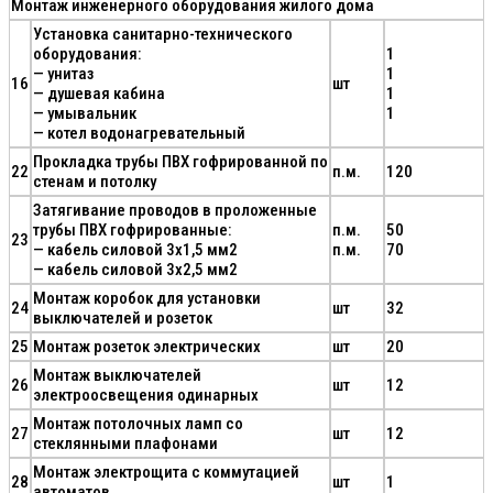
Монтаж инженерного оборудования жилого дома
Установка санитарно-технического
оборудования:
1
— унитаз
1
16
шт
— душевая кабина
1
— умывальник
1
— котел водонагревательный
Прокладка трубы ПВХ гофрированной по
22
п.м.
120
стенам и потолку
Затягивание проводов в проложенные
трубы ПВХ гофрированные:
п.м.
50
23
— кабель силовой 3х1,5 мм2
п.м.
70
— кабель силовой 3х2,5 мм2
Монтаж коробок для установки
24
шт
32
выключателей и розеток
25
Монтаж розеток электрических
шт
20
Монтаж выключателей
26
шт
12
электроосвещения одинарных
Монтаж потолочных ламп со
27
шт
12
стеклянными плафонами
Монтаж электрощита с коммутацией
28
шт
1
автоматов