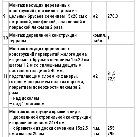
Монтаж несущих деревянных
конструкций стен жилого дома из
9
цельных брусьев сечением 15х20 см с
м2
270,3
острожкой, шлифовкой, шпаклевкой и
покраской лаком за 2 раза
Монтаж деревянной конструкции
компл.
10
1
террасы:
работ
Монтаж несущих деревянных
конструкций перекрытий жилого дома
из цельных брусьев сечением 15х20 см
шагом 1,2 м со сплошным дощатым
настилом толщиной 40 мм,
81,5
11
подстилающим слоем из фанеры,
м2
72,9
готовым покрытием пола из паркета,
покрытием поверхности лаком за 2
раза:
— над цоколем
— над 1-м этажом
Монтаж конструкции крыши в виде:
— деревянной стропильной конструкции
из доски сечением 24х4 см
— обрешетки из доски сечением 15х2,5
п.м.
255
см и шагом 20 см
п.м.
795