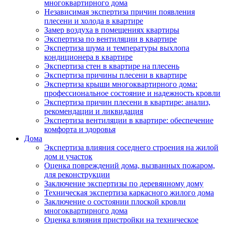
многоквартирного дома
Независимая экспертиза причин появления
плесени и холода в квартире
Замер воздуха в помещениях квартиры
Экспертиза по вентиляции в квартире
Экспертиза шума и температуры выхлопа
кондиционера в квартире
Экспертиза стен в квартире на плесень
Экспертиза причины плесени в квартире
Экспертиза крыши многоквартирного дома:
профессиональное состояние и надежность кровли
Экспертиза причин плесени в квартире: анализ,
рекомендации и ликвидация
Экспертиза вентиляции в квартире: обеспечение
комфорта и здоровья
Дома
Экспертиза влияния соседнего строения на жилой
дом и участок
Оценка повреждений дома, вызванных пожаром,
для реконструкции
Заключение экспертизы по деревянному дому
Техническая экспертиза каркасного жилого дома
Заключение о состоянии плоской кровли
многоквартирного дома
Оценка влияния пристройки на техническое