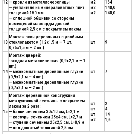
12
— кровли из металлочерепицы
м2
164
— утеплителя из минераловатных плит
м2
140,0
толщиной 150 мм
м2
140,0
— сплошной обшивки со стороны
помещений мансарды доской
толщиной 2,5 см с покрытием лаком
Монтаж окон деревянных с двойным
13
стеклопакетом (1,2х1,5 м — 7 шт.;
шт
9
0,75х1,5 м — 2 шт.)
Монтаж дверей:
-входная металлическая (0,9х2,1 м — 1
шт.);
14
— межкомнатные деревянные глухие
шт
7
(0,9х2,1 м — 4 шт.);
— межкомнатные деревянные глухие
(0,7х2,1 м — 2 шт.)
Монтаж деревянной конструкции
междуэтажной лестницы с покрытием
шт
2
лаком за 2 раза:
шт
4
15
— балки сечением 30х10 см, L=2,1 м
шт
14
— косоуры сечением 25х4 см, L=2,7 м
м2
1,6
— ступени сечением 25х2,5 см, L=0,9 м
— пол дощатый толщиной 2,5 см