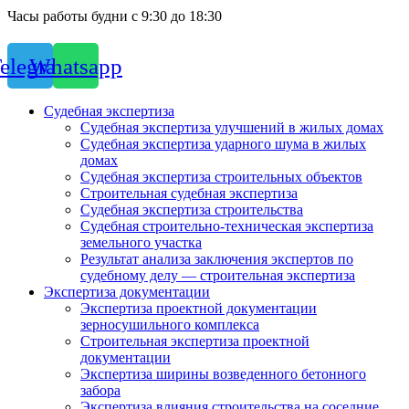
Часы работы будни с 9:30 до 18:30
elegram
Whatsapp
Судебная экспертиза
Судебная экспертиза улучшений в жилых домах
Судебная экспертиза ударного шума в жилых
домах
Судебная экспертиза строительных объектов
Строительная судебная экспертиза
Судебная экспертиза строительства
Судебная строительно-техническая экспертиза
земельного участка
Результат анализа заключения экспертов по
судебному делу — строительная экспертиза
Экспертиза документации
Экспертиза проектной документации
зерносушильного комплекса
Строительная экспертиза проектной
документации
Экспертиза ширины возведенного бетонного
забора
Экспертиза влияния строительства на соседние