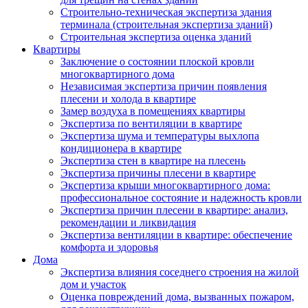
Строительно-техническая экспертиза здания
терминала (строительная экспертиза зданий)
Строительная экспертиза оценка зданий
Квартиры
Заключение о состоянии плоской кровли
многоквартирного дома
Независимая экспертиза причин появления
плесени и холода в квартире
Замер воздуха в помещениях квартиры
Экспертиза по вентиляции в квартире
Экспертиза шума и температуры выхлопа
кондиционера в квартире
Экспертиза стен в квартире на плесень
Экспертиза причины плесени в квартире
Экспертиза крыши многоквартирного дома:
профессиональное состояние и надежность кровли
Экспертиза причин плесени в квартире: анализ,
рекомендации и ликвидация
Экспертиза вентиляции в квартире: обеспечение
комфорта и здоровья
Дома
Экспертиза влияния соседнего строения на жилой
дом и участок
Оценка повреждений дома, вызванных пожаром,