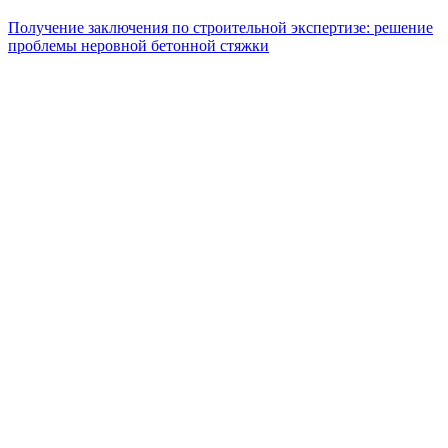
Получение заключения по строительной экспертизе: решение
проблемы неровной бетонной стяжки