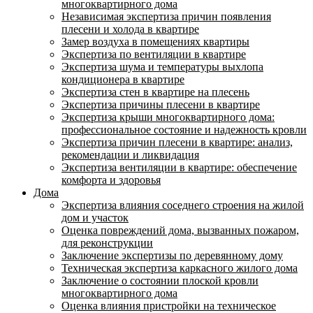
многоквартирного дома
Независимая экспертиза причин появления
плесени и холода в квартире
Замер воздуха в помещениях квартиры
Экспертиза по вентиляции в квартире
Экспертиза шума и температуры выхлопа
кондиционера в квартире
Экспертиза стен в квартире на плесень
Экспертиза причины плесени в квартире
Экспертиза крыши многоквартирного дома:
профессиональное состояние и надежность кровли
Экспертиза причин плесени в квартире: анализ,
рекомендации и ликвидация
Экспертиза вентиляции в квартире: обеспечение
комфорта и здоровья
Дома
Экспертиза влияния соседнего строения на жилой
дом и участок
Оценка повреждений дома, вызванных пожаром,
для реконструкции
Заключение экспертизы по деревянному дому
Техническая экспертиза каркасного жилого дома
Заключение о состоянии плоской кровли
многоквартирного дома
Оценка влияния пристройки на техническое