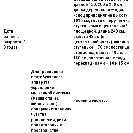
длиной 150, 200 и 250 см;
доска деревянная — один
конец приподнят на высоту
1015 см; горка с поручнями,
ступеньками и центральной
Дети
площадкой, длина 240 см,
раннего
высота 48 см (в
возраста (1-
центральной части), ширина
3 года)
ступеньки — 70 см; лестница
стремянка, высота 100 или
150 см, расстояние между
перекладинами — 10 и 15 см
Для тренировки
вестибулярного
аппарата,
укрепления
мышечной системы
(мышц спины,
Качели и качалки
живота и ног),
совершенствования
чувства
равновесия, ритма,
ориентировки в
пространстве