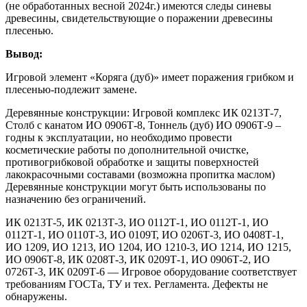
(не обработанных весной 2024г.) имеются следы синевы
древесины, свидетельствующие о поражении древесины
плесенью.
Вывод:
Игровой элемент «Коряга (дуб)» имеет поражения грибком и
плесенью-подлежит замене.
Деревянные конструкции: Игровой комплекс ИК 0213Т-7,
Столб с канатом ИО 0906Т-8, Тоннель (дуб) ИО 0906Т-9 –
годны к эксплуатации, но необходимо провести
косметические работы по дополнительной очистке,
противогрибковой обработке и защиты поверхностей
лакокрасочными составами (возможна пропитка маслом)
Деревянные конструкции могут быть использованы по
назначению без ограничений.
ИК 0213Т-5, ИК 0213Т-3, ИО 0112Т-1, ИО 0112Т-1, ИО
0112Т-1, ИО 0110Т-3, ИО 0109Т, ИО 0206Т-3, ИО 0408Т-1,
ИО 1209, ИО 1213, ИО 1204, ИО 1210-3, ИО 1214, ИО 1215,
ИО 0906Т-8, ИК 0208Т-3, ИК 0209Т-1, ИО 0906Т-2, ИО
0726Т-3, ИК 0209Т-6 — Игровое оборудование соответствует
требованиям ГОСТа, ТУ и тех. Регламента. Дефекты не
обнаружены.