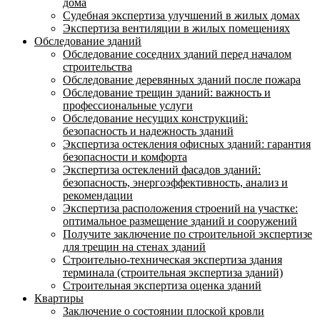
дома
Судебная экспертиза улучшений в жилых домах
Экспертиза вентиляции в жилых помещениях
Обследование зданий
Обследование соседних зданий перед началом
строительства
Обследование деревянных зданий после пожара
Обследование трещин зданий: важность и
профессиональные услуги
Обследование несущих конструкций:
безопасность и надежность зданий
Экспертиза остекления офисных зданий: гарантия
безопасности и комфорта
Экспертиза остеклений фасадов зданий:
безопасность, энергоэффективность, анализ и
рекомендации
Экспертиза расположения строений на участке:
оптимальное размещение зданий и сооружений
Получите заключение по строительной экспертизе
для трещин на стенах зданий
Строительно-техническая экспертиза здания
терминала (строительная экспертиза зданий)
Строительная экспертиза оценка зданий
Квартиры
Заключение о состоянии плоской кровли