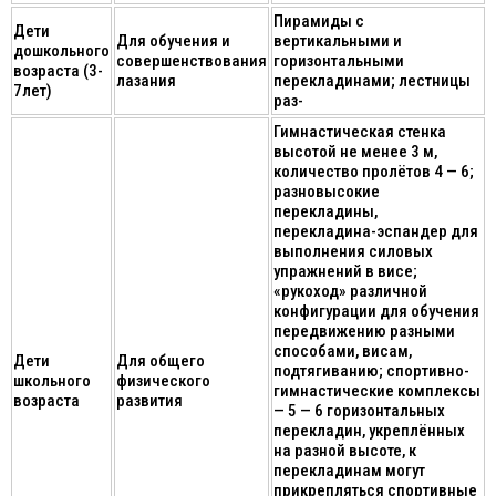
Пирамиды с
Дети
Для обучения и
вертикальными и
дошкольного
совершенствования
горизонтальными
возраста (3-
лазания
перекладинами; лестницы
7лет)
раз-
Гимнастическая стенка
высотой не менее 3 м,
количество пролётов 4 — 6;
разновысокие
перекладины,
перекладина-эспандер для
выполнения силовых
упражнений в висе;
«рукоход» различной
конфигурации для обучения
передвижению разными
способами, висам,
Дети
Для общего
подтягиванию; спортивно-
школьного
физического
гимнастические комплексы
возраста
развития
— 5 — 6 горизонтальных
перекладин, укреплённых
на разной высоте, к
перекладинам могут
прикрепляться спортивные