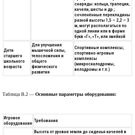
снаряды: кольца, трапеции,
качели, шесты и др.;
сочленённые перекладины
разной высоты 1,5 — 2,2 — 3
м, могут располагаться по
одной линии или в форме
букв «Г», «Т», или змейкой
Для улучшения
Спортивные комплексы;
Дети
мышечной силы,
спортивно-игровые
старшего
телосложения и
комплексы
школьного
общего
(микроскалодромы,
возраста
физического
велодромы и т.п.)
развития
Таблица В.2 —
Основные параметры оборудования:
Игровое
Требования
оборудование
Высота от уровня земли до сиденья качелей в