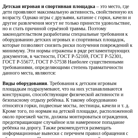
Детская игровая и спортивная площадка
– это место, где
дети проявляют максимальную активность, свойственную их
возрасту. Однако игры с друзьями, катание с горки, качели и
другие развлечения могут не только принести удовольствие,
но и стать причиной серьёзной травмы. Поэтому
законодательством разработаны специальные требования к
оборудованию детских игровых и спортивных площадок,
которые позволяют снизить риски получения повреждений к
минимуму. Эти нормы отражены в ряде регламентирующих
документов, в частности, ГОСТ Р-52169, ГОСТ Р-52301,
ГОСТ Р-55677, ГОСТ Р-57538 Наиболее существенными
требованиями, определяющими степень травматичности
данного места, являются:
Виды оборудования
. Требования к детским игровым
площадкам подразумевают, что на них устанавливаются
конструкции, способствующие физической активности и
безопасному отдыху ребёнка. К такому оборудованию
относятся горки, подвесные мосты, лестницы, качели и т. д.
Кроме того, по нормам на детской площадке, расположенной
около проезжей части, должны монтироваться ограждения,
предотвращающие случайное или намеренное попадание
ребёнка на дорогу. Также рекомендуется размещать
информационные вывески с перечнем правил обращения с