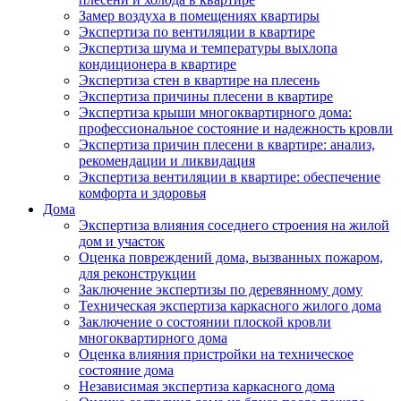
Замер воздуха в помещениях квартиры
Экспертиза по вентиляции в квартире
Экспертиза шума и температуры выхлопа
кондиционера в квартире
Экспертиза стен в квартире на плесень
Экспертиза причины плесени в квартире
Экспертиза крыши многоквартирного дома:
профессиональное состояние и надежность кровли
Экспертиза причин плесени в квартире: анализ,
рекомендации и ликвидация
Экспертиза вентиляции в квартире: обеспечение
комфорта и здоровья
Дома
Экспертиза влияния соседнего строения на жилой
дом и участок
Оценка повреждений дома, вызванных пожаром,
для реконструкции
Заключение экспертизы по деревянному дому
Техническая экспертиза каркасного жилого дома
Заключение о состоянии плоской кровли
многоквартирного дома
Оценка влияния пристройки на техническое
состояние дома
Независимая экспертиза каркасного дома