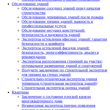
Обследование зданий
Обследование соседних зданий перед началом
строительства
Обследование деревянных зданий после пожара
Обследование трещин зданий: важность и
профессиональные услуги
Обследование несущих конструкций:
безопасность и надежность зданий
Экспертиза остекления офисных зданий: гарантия
безопасности и комфорта
Экспертиза остеклений фасадов зданий:
безопасность, энергоэффективность, анализ и
рекомендации
Экспертиза расположения строений на участке:
оптимальное размещение зданий и сооружений
Получите заключение по строительной экспертизе
для трещин на стенах зданий
Строительно-техническая экспертиза здания
терминала (строительная экспертиза зданий)
Строительная экспертиза оценка зданий
Квартиры
Заключение о состоянии плоской кровли
многоквартирного дома
Независимая экспертиза причин появления
плесени и холода в квартире