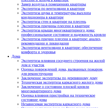
Замер воздуха в помещениях квартиры
Экспертиза по вентиляции в квартире
Экспертиза шума и температуры выхлопа
кондиционера в квартире
Экспертиза стен в квартире на плесень
Экспертиза причины плесени в квартире
Экспертиза крыши многоквартирного дома:
профессиональное состояние и надежность кровли
Экспертиза причин плесени в квартире: анализ,
рекомендации и ликвидация
Экспертиза вентиляции в квартире: обеспечение
комфорта и здоровья
Дома
Экспертиза влияния соседнего строения на жилой
дом и участок
Оценка повреждений дома, вызванных пожаром,
для реконструкции
Заключение экспертизы по деревянному дому
Техническая экспертиза каркасного жилого дома
Заключение о состоянии плоской кровли
многоквартирного дома
Оценка влияния пристройки на техническое
состояние дома
Независимая экспертиза каркасного дома