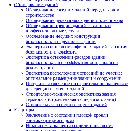
Обследование зданий
Обследование соседних зданий перед началом
строительства
Обследование деревянных зданий после пожара
Обследование трещин зданий: важность и
профессиональные услуги
Обследование несущих конструкций:
безопасность и надежность зданий
Экспертиза остекления офисных зданий: гарантия
безопасности и комфорта
Экспертиза остеклений фасадов зданий:
безопасность, энергоэффективность, анализ и
рекомендации
Экспертиза расположения строений на участке:
оптимальное размещение зданий и сооружений
Получите заключение по строительной экспертизе
для трещин на стенах зданий
Строительно-техническая экспертиза здания
терминала (строительная экспертиза зданий)
Строительная экспертиза оценка зданий
Квартиры
Заключение о состоянии плоской кровли
многоквартирного дома
Независимая экспертиза причин появления
плесени и холода в квартире