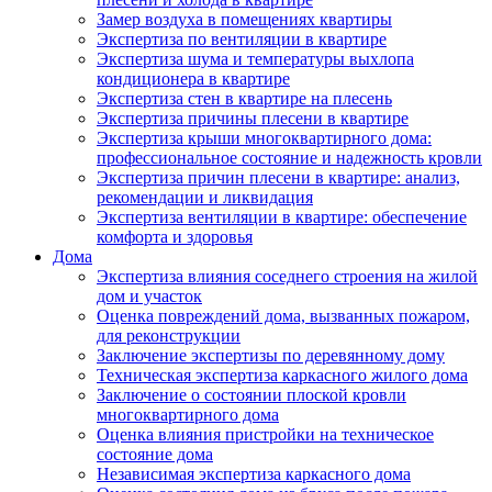
Замер воздуха в помещениях квартиры
Экспертиза по вентиляции в квартире
Экспертиза шума и температуры выхлопа
кондиционера в квартире
Экспертиза стен в квартире на плесень
Экспертиза причины плесени в квартире
Экспертиза крыши многоквартирного дома:
профессиональное состояние и надежность кровли
Экспертиза причин плесени в квартире: анализ,
рекомендации и ликвидация
Экспертиза вентиляции в квартире: обеспечение
комфорта и здоровья
Дома
Экспертиза влияния соседнего строения на жилой
дом и участок
Оценка повреждений дома, вызванных пожаром,
для реконструкции
Заключение экспертизы по деревянному дому
Техническая экспертиза каркасного жилого дома
Заключение о состоянии плоской кровли
многоквартирного дома
Оценка влияния пристройки на техническое
состояние дома
Независимая экспертиза каркасного дома