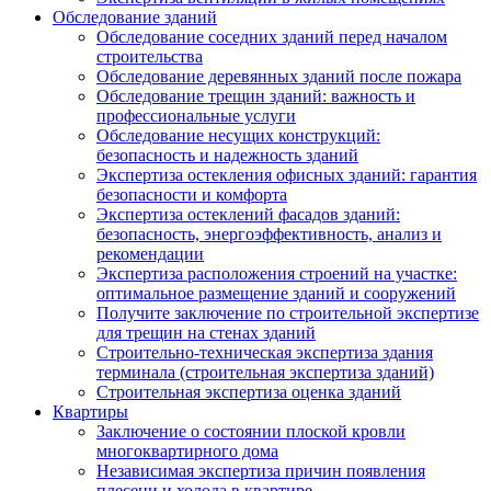
Обследование зданий
Обследование соседних зданий перед началом
строительства
Обследование деревянных зданий после пожара
Обследование трещин зданий: важность и
профессиональные услуги
Обследование несущих конструкций:
безопасность и надежность зданий
Экспертиза остекления офисных зданий: гарантия
безопасности и комфорта
Экспертиза остеклений фасадов зданий:
безопасность, энергоэффективность, анализ и
рекомендации
Экспертиза расположения строений на участке:
оптимальное размещение зданий и сооружений
Получите заключение по строительной экспертизе
для трещин на стенах зданий
Строительно-техническая экспертиза здания
терминала (строительная экспертиза зданий)
Строительная экспертиза оценка зданий
Квартиры
Заключение о состоянии плоской кровли
многоквартирного дома
Независимая экспертиза причин появления
плесени и холода в квартире