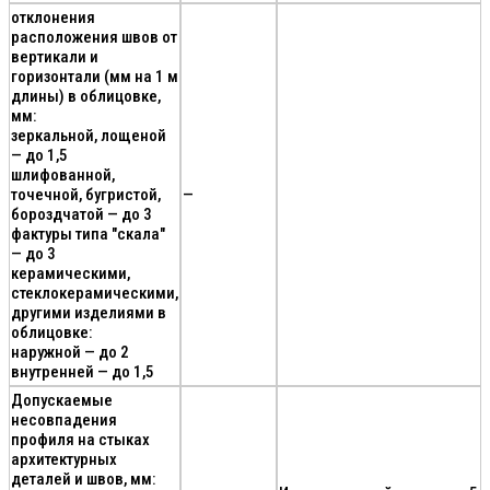
отклонения
расположения швов от
вертикали и
горизонтали (мм на 1 м
длины) в облицовке,
мм:
зеркальной, лощеной
— до 1,5
шлифованной,
точечной, бугристой,
—
бороздчатой — до 3
фактуры типа "скала"
— до 3
керамическими,
стеклокерамическими,
другими изделиями в
облицовке:
наружной — до 2
внутренней — до 1,5
Допускаемые
несовпадения
профиля на стыках
архитектурных
деталей и швов, мм: