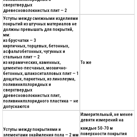
сверхтвердых
древесноволокнистых плит — 2
Уступы между смежными изделиями
покрытий из штучных материалов не
должны превышать для покрытий,
мм:
из брусчатки — 3
кирпичных, торцевых, бетонных,
асфальтобетонных, чугунных и
стальных плит — 2
из керамических, каменных,
То же
цементно-песчаных, мозаично-
бетонных, шлакоситалловых плит — 1
дощатых, паркетных, из линолеума,
поливинилхлоридных и
сверхтвердых
древесноволокнистых плит,
поливинилхлоридного пластика — не
допускаются
Измерительный, не менее
девяти измерений на
каждые 50-70 м
Уступы между покрытиями и
поверхности покрытия
элементами окаймления пола — 2 мм