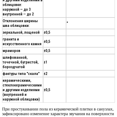
и другими изделиями в
облицовке:
наружной — до 3
внутренней — до 2
Отклонения ширины
"
шва облицовки:
зеркальной, лощеной
±0,5
гранита и
±0,5
искусственного камня
мраморов
±0,5
шлифованной,
точечной, бугристой,
±1
бороздчатой
фактуры типа "скала"
±2
керамическими,
стеклокерамическими
и другими изделиями
±0,5
(внутренней и
наружной облицовки)
При простукивании пола из керамической плитки в санузлах,
зафиксировано изменение характера звучания на поверхности