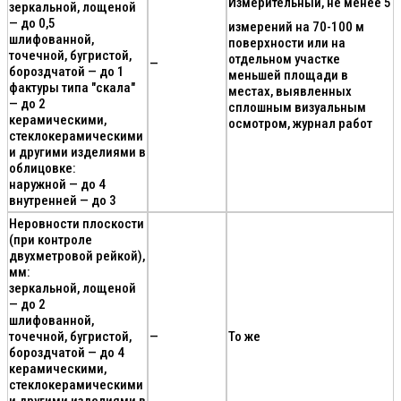
Измерительный, не менее 5
зеркальной, лощеной
— до 0,5
измерений на 70-100 м
шлифованной,
поверхности или на
точечной, бугристой,
отдельном участке
—
бороздчатой — до 1
меньшей площади в
фактуры типа "скала"
местах, выявленных
— до 2
сплошным визуальным
керамическими,
осмотром, журнал работ
стеклокерамическими
и другими изделиями в
облицовке:
наружной — до 4
внутренней — до 3
Неровности плоскости
(при контроле
двухметровой рейкой),
мм:
зеркальной, лощеной
— до 2
шлифованной,
точечной, бугристой,
—
То же
бороздчатой — до 4
керамическими,
стеклокерамическими