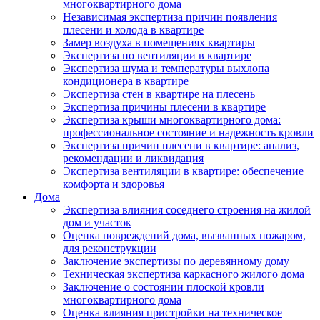
многоквартирного дома
Независимая экспертиза причин появления
плесени и холода в квартире
Замер воздуха в помещениях квартиры
Экспертиза по вентиляции в квартире
Экспертиза шума и температуры выхлопа
кондиционера в квартире
Экспертиза стен в квартире на плесень
Экспертиза причины плесени в квартире
Экспертиза крыши многоквартирного дома:
профессиональное состояние и надежность кровли
Экспертиза причин плесени в квартире: анализ,
рекомендации и ликвидация
Экспертиза вентиляции в квартире: обеспечение
комфорта и здоровья
Дома
Экспертиза влияния соседнего строения на жилой
дом и участок
Оценка повреждений дома, вызванных пожаром,
для реконструкции
Заключение экспертизы по деревянному дому
Техническая экспертиза каркасного жилого дома
Заключение о состоянии плоской кровли
многоквартирного дома
Оценка влияния пристройки на техническое