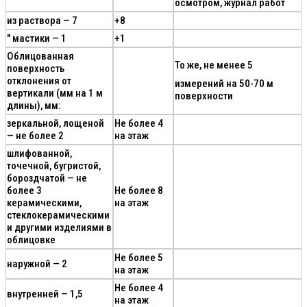
осмотром, журнал работ
из раствора — 7
+8
" мастики — 1
+1
Облицованная
То же, не менее 5
поверхность
отклонения от
измерений на 50-70 м
вертикали (мм на 1 м
поверхности
длины), мм:
зеркальной, лощеной
Не более 4
— не более 2
на этаж
шлифованной,
точечной, бугристой,
бороздчатой — не
более 3
Не более 8
керамическими,
на этаж
стеклокерамическими
и другими изделиями в
облицовке
Не более 5
наружной — 2
на этаж
Не более 4
внутренней — 1,5
на этаж