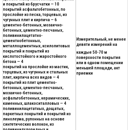
и покрытий из брусчатки — 10
покрытий асфальтобетонных, по
прослойке из песка, торцевых, из
чугунных плит и кирпича — 6
цементно-бетонных, мозаично-
бетонных, цементно-песчаных,
поливинилацетатно-
Измерительный, не менее
цементнобетонных,
девяти измерений на
металлоцементных, ксилолитовых
покрытий и покрытий из
каждые 50-70 м
кислотостойкого и жаростойкого
поверхности покрытия
бетона — 4
или в одном помещении
покрытий на прослойке из мастик,
меньшей площади, акт
торцевых, из чугунных и стальных
приемки
плит, кирпича всех видов — 4
покрытий из плит цементно-
бетонных, цементно-песчаных,
мозаично-бетонных,
асфальтобетонных, керамических,
каменных, шлакоситалловых — 4
поливинилацетатных, дощатых,
паркетных покрытий и покрытий из
линолеума, рулонных на основе
синтетических волокон, из
поливинилхлоридных и