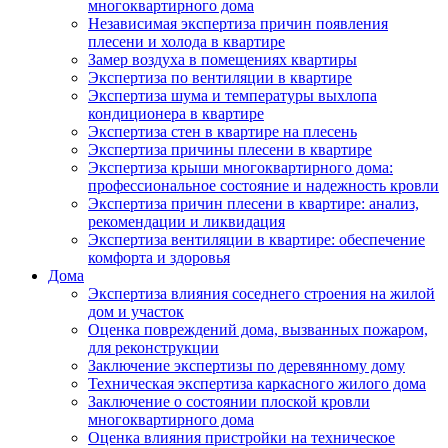
многоквартирного дома
Независимая экспертиза причин появления
плесени и холода в квартире
Замер воздуха в помещениях квартиры
Экспертиза по вентиляции в квартире
Экспертиза шума и температуры выхлопа
кондиционера в квартире
Экспертиза стен в квартире на плесень
Экспертиза причины плесени в квартире
Экспертиза крыши многоквартирного дома:
профессиональное состояние и надежность кровли
Экспертиза причин плесени в квартире: анализ,
рекомендации и ликвидация
Экспертиза вентиляции в квартире: обеспечение
комфорта и здоровья
Дома
Экспертиза влияния соседнего строения на жилой
дом и участок
Оценка повреждений дома, вызванных пожаром,
для реконструкции
Заключение экспертизы по деревянному дому
Техническая экспертиза каркасного жилого дома
Заключение о состоянии плоской кровли
многоквартирного дома
Оценка влияния пристройки на техническое