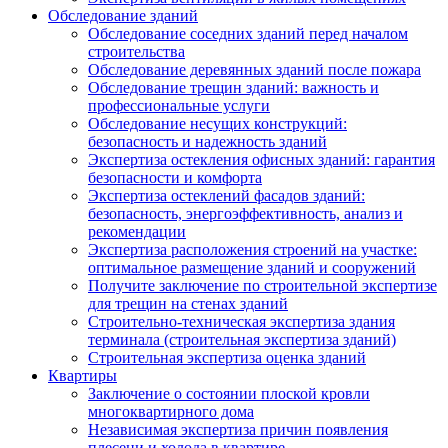
Обследование зданий
Обследование соседних зданий перед началом
строительства
Обследование деревянных зданий после пожара
Обследование трещин зданий: важность и
профессиональные услуги
Обследование несущих конструкций:
безопасность и надежность зданий
Экспертиза остекления офисных зданий: гарантия
безопасности и комфорта
Экспертиза остеклений фасадов зданий:
безопасность, энергоэффективность, анализ и
рекомендации
Экспертиза расположения строений на участке:
оптимальное размещение зданий и сооружений
Получите заключение по строительной экспертизе
для трещин на стенах зданий
Строительно-техническая экспертиза здания
терминала (строительная экспертиза зданий)
Строительная экспертиза оценка зданий
Квартиры
Заключение о состоянии плоской кровли
многоквартирного дома
Независимая экспертиза причин появления
плесени и холода в квартире