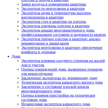
Замер воздуха в помещениях квартиры
Экспертиза по вентиляции в квартире
Экспертиза шума и температуры выхлопа
кондиционера в квартире
Экспертиза стен в квартире на плесень
Экспертиза причины плесени в квартире
Экспертиза крыши многоквартирного дома:
профессиональное состояние и надежность кровли
Экспертиза причин плесени в квартире: анализ,
рекомендации и ликвидация
Экспертиза вентиляции в квартире: обеспечение
комфорта и здоровья
Дома
Экспертиза влияния соседнего строения на жилой
дом и участок
Оценка повреждений дома, вызванных пожаром,
для реконструкции
Заключение экспертизы по деревянному дому
Техническая экспертиза каркасного жилого дома
Заключение о состоянии плоской кровли
многоквартирного дома
Оценка влияния пристройки на техническое
состояние дома
Независимая экспертиза каркасного дома