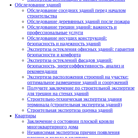
Обследование зданий
Обследование соседних зданий перед началом
строительства
Обследование деревянных зданий после пожара
Обследование трещин зданий: важность и
профессиональные услуги
Обследование несущих конструкций:
безопасность и надежность зданий
Экспертиза остекления офисных зданий: гарантия
безопасности и комфорта
Экспертиза остеклений фасадов зданий:
безопасность, энергоэффективность, анализ и
рекомендации
Экспертиза расположения строений на участке:
оптимальное размещение зданий и сооружений
Получите заключение по строительной экспертизе
для трещин на стенах зданий
Строительно-техническая экспертиза здания
терминала (строительная экспертиза зданий)
Строительная экспертиза оценка зданий
Квартиры
Заключение о состоянии плоской кровли
многоквартирного дома
Независимая экспертиза причин появления
плесени и холода в квартире