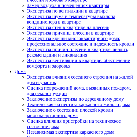
Замер воздуха в помещениях квартиры
Экспертиза по вентиляции в квартире
Экспертиза шума и температуры выхлопа
кондиционера в квартире
Экспертиза стен в квартире на плесень
Экспертиза причины плесени в квартире
Экспертиза крыши многоквартирного дома:
профессиональное состояние и надежность кровли
Экспертиза причин плесени в квартире: анализ,
рекомендации и ликвидация
Экспертиза вентиляции в квартире: обеспечение
комфорта и здоровья
Дома
Экспертиза влияния соседнего строения на жилой
дом и участок
Оценка повреждений дома, вызванных пожаром,
для реконструкции
Заключение экспертизы по деревянному дому
Техническая экспертиза каркасного жилого дома
Заключение о состоянии плоской кровли
многоквартирного дома
Оценка влияния пристройки на техническое
состояние дома
Независимая экспертиза каркасного дома