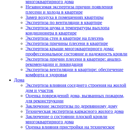
многоквартирного дома
Независимая экспертиза причин появления
плесени и холода в квартире
Замер воздуха в помещениях квартиры
Экспертиза по вентиляции в квартире
Экспертиза шума и температуры выхлопа
кондиционера в квартире
Экспертиза стен в квартире на плесень
Экспертиза причины плесени в квартире
Экспертиза крыши многоквартирного дома:
профессиональное состояние и надежность кровли
Экспертиза причин плесени в квартире: анализ,
рекомендации и ликвидация
Экспертиза вентиляции в квартире: обеспечение
комфорта и здоровья
Дома
Экспертиза влияния соседнего строения на жилой
дом и участок
Оценка повреждений дома, вызванных пожаром,
для реконструкции
Заключение экспертизы по деревянному дому
Техническая экспертиза каркасного жилого дома
Заключение о состоянии плоской кровли
многоквартирного дома
Оценка влияния пристройки на техническое