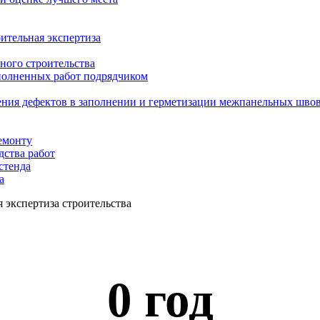
ительная экспертиза
ного строительства
ыполненных работ подрядчиком
ения дефектов в заполнении и герметизации межпанельных шво
емонту
дства работ
стенда
а
 экспертиза строительства
0
 год