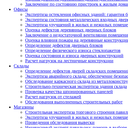
Заключение по состоянию пристроек к жилым дом
Офисы
Экспертиза остекления офисных зданий: гарантия б
Экспертиза состояния металлических входных двер
Экспертиза улучшений в жилых и нежилых помещ
Оценка дефектов деревянных дверных блоков
Заключение о недостаточной вентиляции помещен
Оценка влияния пожара на деревянные конструкци
Определение дефектов дверных блоков
Определение физического износа стеклопакетов
Оценка состояния и износа дверных конструкций
Расчет нагрузок на лестничные конструкции
Склады
Определение дефектов дверей складских помещени
Экспертиза аварийного склада: обеспечение безопа
Обследование каркасного склада из металлоконстру
Строительно-техническая экспертиза здания склада
Проверка качества шпонированных панелей
Расчет нагрузок от стелажей
Обследования выполненных строительных работ
Магазины
Строительная экспертиза торгового строения павил
Экспертиза улучшений в жилых и нежилых помещ
Проведения обследования вывески
Независимый эксперт павильона: помощь в выборе 