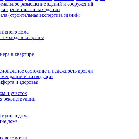
тимальное размещение зданий и сооружений
ля трещин на стенах зданий
ала (строительная экспертиза зданий)
ртирного дома
и холода в квартире
нера в квартире
сиональное состояние и надежность кровли
комендации и ликвидация
мфорта и здоровья
ом и участок
я реконструкции
ртирного дома
ние дома
ия ведомости