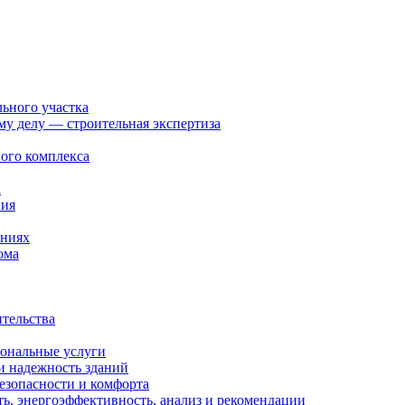
льного участка
ому делу — строительная экспертиза
ого комплекса
а
ния
ениях
ома
ительства
иональные услуги
и надежность зданий
езопасности и комфорта
ть, энергоэффективность, анализ и рекомендации