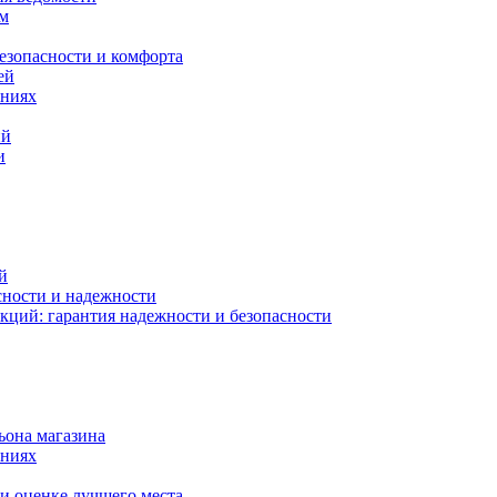
ам
езопасности и комфорта
ей
ениях
ий
и
й
сности и надежности
кций: гарантия надежности и безопасности
ьона магазина
ениях
и оценке лучшего места