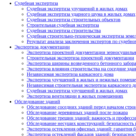
Судебная экспертиза
Судебная экспертиза улучшений в жилых домах
Судебная экспертиза ударного шума в жилых домах
Судебная экспертиза строительных объектов
Строительная судебная экспертиза
Судебная экспертиза строительства
Судебная строительно-техническая экспертиза земе
Результат анализа заключения экспертов по судебн
Экспертиза документации
Экспертиза проектной документации зерносушильн
Строительная экспертиза проектной документации
Экспертиза ширины возведенного бетонного забор
Экспертиза влияния строительства на соседние зда
Независимая экспертиза каркасного дома
Экспертиза улучшений в жилых и нежилых помещ
Независимая строительная экспертиза каркасного д
Судебная экспертиза улучшений в жилых домах
Экспертиза вентиляции в жилых помещениях
Обследование зданий
Обследование соседних зданий перед началом стро
Обследование деревянных зданий после пожара
Обследование трещин зданий: важность и професс
Обследование несущих конструкций: безопасность 
Экспертиза остекления офисных зданий: гарантия б
Экспертиза остеклений фасадов зданий: безопаснос