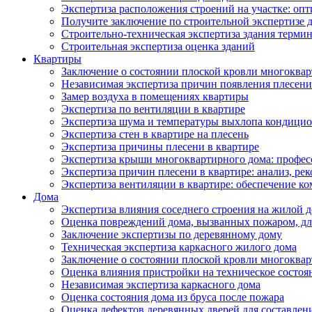
Экспертиза расположения строений на участке: оп
Получите заключение по строительной экспертизе д
Строительно-техническая экспертиза здания термин
Строительная экспертиза оценка зданий
Квартиры
Заключение о состоянии плоской кровли многоква
Независимая экспертиза причин появления плесени 
Замер воздуха в помещениях квартиры
Экспертиза по вентиляции в квартире
Экспертиза шума и температуры выхлопа кондицио
Экспертиза стен в квартире на плесень
Экспертиза причины плесени в квартире
Экспертиза крыши многоквартирного дома: профес
Экспертиза причин плесени в квартире: анализ, ре
Экспертиза вентиляции в квартире: обеспечение ко
Дома
Экспертиза влияния соседнего строения на жилой д
Оценка повреждений дома, вызванных пожаром, дл
Заключение экспертизы по деревянному дому
Техническая экспертиза каркасного жилого дома
Заключение о состоянии плоской кровли многоква
Оценка влияния пристройки на техническое состоя
Независимая экспертиза каркасного дома
Оценка состояния дома из бруса после пожара
Оценка дефектов деревянных дверей для составлен