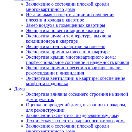
Заключение о состоянии плоской кровли
многоквартирного дома
Независимая экспертиза причин появления
плесени и холода в квартире
Замер воздуха в помещениях квартиры
Экспертиза по вентиляции в квартире
Экспертиза шума и температуры выхлопа
кондиционера в квартире
Экспертиза стен в квартире на плесень
Экспертиза причины плесени в квартире
Экспертиза крыши многоквартирного дома:
профессиональное состояние и надежность кровли
Экспертиза причин плесени в квартире: анализ,
рекомендации и ликвидация
Экспертиза вентиляции в квартире: обеспечение
комфорта и здоровья
Дома
Экспертиза влияния соседнего строения на жилой
дом и участок
Оценка повреждений дома, вызванных пожаром,
для реконструкции
Заключение экспертизы по деревянному дому
Техническая экспертиза каркасного жилого дома
Заключение о состоянии плоской кровли
многоквартирного дома