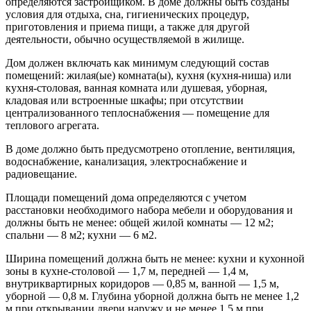
определяются застройщиком. В доме должны быть созданы
условия для отдыха, сна, гигиенических процедур,
приготовления и приема пищи, а также для другой
деятельности, обычно осуществляемой в жилище.
Дом должен включать как минимум следующий состав
помещений: жилая(ые) комната(ы), кухня (кухня-ниша) или
кухня-столовая, ванная комната или душевая, уборная,
кладовая или встроенные шкафы; при отсутствии
централизованного теплоснабжения — помещение для
теплового агрегата.
В доме должно быть предусмотрено отопление, вентиляция,
водоснабжение, канализация, электроснабжение и
радиовещание.
Площади помещений дома определяются с учетом
расстановки необходимого набора мебели и оборудования и
должны быть не менее: общей жилой комнаты — 12 м2;
спальни — 8 м2; кухни — 6 м2.
Ширина помещений должна быть не менее: кухни и кухонной
зоны в кухне-столовой — 1,7 м, передней — 1,4 м,
внутриквартирных коридоров — 0,85 м, ванной — 1,5 м,
уборной — 0,8 м. Глубина уборной должна быть не менее 1,2
м при открывании двери наружу и не менее 1,5 м при