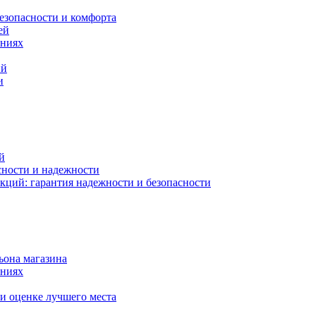
езопасности и комфорта
ей
ениях
ий
и
й
сности и надежности
кций: гарантия надежности и безопасности
ьона магазина
ениях
и оценке лучшего места