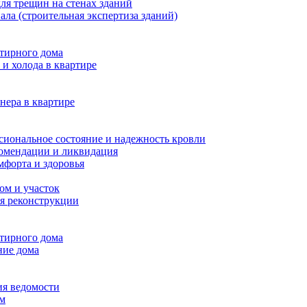
ля трещин на стенах зданий
ала (строительная экспертиза зданий)
ртирного дома
и холода в квартире
нера в квартире
сиональное состояние и надежность кровли
комендации и ликвидация
мфорта и здоровья
ом и участок
я реконструкции
ртирного дома
ние дома
ия ведомости
ам