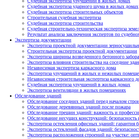
Судебная экспертиза улучшений в жилых домах
Судебная экспертиза ударного шума в жилых домах
Судебная экспертиза строительных объектов
Строительная судебная экспертиза
Судебная экспертиза строительства
Судебная строительно-техническая экспертиза земе
Результат анализа заключения экспертов по судебн
Экспертиза документации
Экспертиза проектной документации зерносушильн
Строительная экспертиза проектной документации
Экспертиза ширины возведенного бетонного забор
Экспертиза влияния строительства на соседние зда
Независимая экспертиза каркасного дома
Экспертиза улучшений в жилых и нежилых помещ
Независимая строительная экспертиза каркасного д
Судебная экспертиза улучшений в жилых домах
Экспертиза вентиляции в жилых помещениях
Обследование зданий
Обследование соседних зданий перед началом стро
Обследование деревянных зданий после пожара
Обследование трещин зданий: важность и професс
Обследование несущих конструкций: безопасность 
Экспертиза остекления офисных зданий: гарантия б
Экспертиза остеклений фасадов зданий: безопаснос
Экспертиза расположения строений на участке: оп