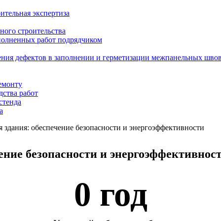
ительная экспертиза
ного строительства
ыполненных работ подрядчиком
ения дефектов в заполнении и герметизации межпанельных шво
емонту
дства работ
стенда
а
я здания: обеспечение безопасности и энергоэффективности
чение безопасности и энергоэффективнос
0
 год