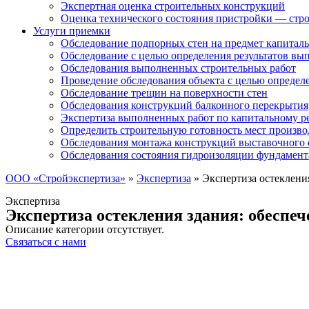
Экспертная оценка строительных конструкций
Оценка технического состояния пристройки — стро
Услуги приемки
Обследование подпорных стен на предмет капиталь
Обследование с целью определения результатов в
Обследования выполненных строительных работ
Проведение обследования объекта с целью определ
Обследование трещин на поверхности стен
Обследования конструкций балконного перекрытия
Экспертиза выполненных работ по капитальному р
Определить строительную готовность мест произво
Обследования монтажа конструкций выставочного 
Обследования состояния гидроизоляции фундамент
ООО «Стройэкспертиза»
»
Экспертиза
»
Экспертиза остеклени
Экспертиза
Экспертиза остекления здания: обеспе
Описание категории отсутствует.
Связаться с нами