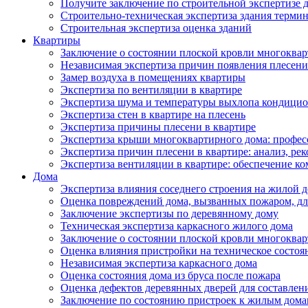
Получите заключение по строительной экспертизе д
Строительно-техническая экспертиза здания термин
Строительная экспертиза оценка зданий
Квартиры
Заключение о состоянии плоской кровли многоква
Независимая экспертиза причин появления плесени 
Замер воздуха в помещениях квартиры
Экспертиза по вентиляции в квартире
Экспертиза шума и температуры выхлопа кондицио
Экспертиза стен в квартире на плесень
Экспертиза причины плесени в квартире
Экспертиза крыши многоквартирного дома: профес
Экспертиза причин плесени в квартире: анализ, ре
Экспертиза вентиляции в квартире: обеспечение ко
Дома
Экспертиза влияния соседнего строения на жилой д
Оценка повреждений дома, вызванных пожаром, дл
Заключение экспертизы по деревянному дому
Техническая экспертиза каркасного жилого дома
Заключение о состоянии плоской кровли многоква
Оценка влияния пристройки на техническое состоя
Независимая экспертиза каркасного дома
Оценка состояния дома из бруса после пожара
Оценка дефектов деревянных дверей для составлен
Заключение по состоянию пристроек к жилым дом