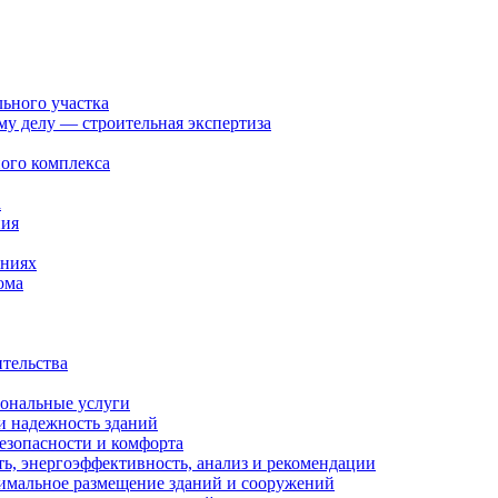
льного участка
ому делу — строительная экспертиза
ого комплекса
а
ния
ениях
ома
ительства
иональные услуги
и надежность зданий
езопасности и комфорта
ть, энергоэффективность, анализ и рекомендации
тимальное размещение зданий и сооружений