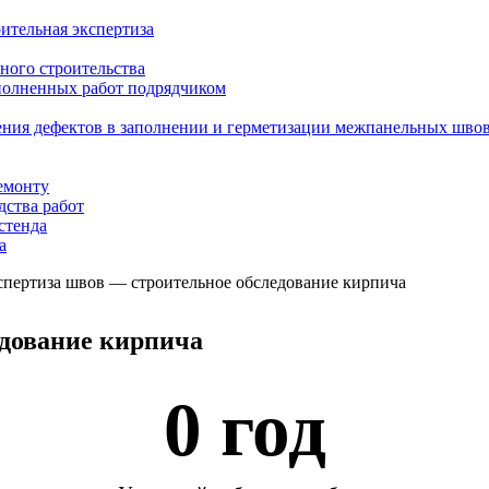
ительная экспертиза
ного строительства
ыполненных работ подрядчиком
ения дефектов в заполнении и герметизации межпанельных шво
емонту
дства работ
стенда
а
спертиза швов — строительное обследование кирпича
едование кирпича
0
 год