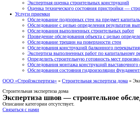
Экспертная оценка строительных конструкций
Оценка технического состояния пристройки — стро
Услуги приемки
Обследование подпорных стен на предмет капиталь
Обследование с целью определения результатов в
Обследования выполненных строительных работ
Проведение обследования объекта с целью определ
Обследование трещин на поверхности стен
Обследования конструкций балконного перекрытия
Экспертиза выполненных работ по капитальному р
Определить строительную готовность мест произво
Обследования монтажа конструкций выставочного 
Обследования состояния гидроизоляции фундамент
ООО «Стройэкспертиза»
»
Строительная экспертиза дома
»
Эк
Строительная экспертиза дома
Экспертиза швов — строительное обсл
Описание категории отсутствует.
Связаться с нами