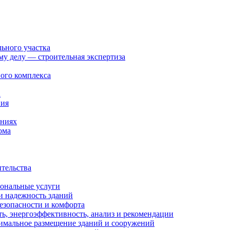
льного участка
ому делу — строительная экспертиза
ого комплекса
а
ния
ениях
ома
ительства
иональные услуги
и надежность зданий
езопасности и комфорта
ть, энергоэффективность, анализ и рекомендации
тимальное размещение зданий и сооружений