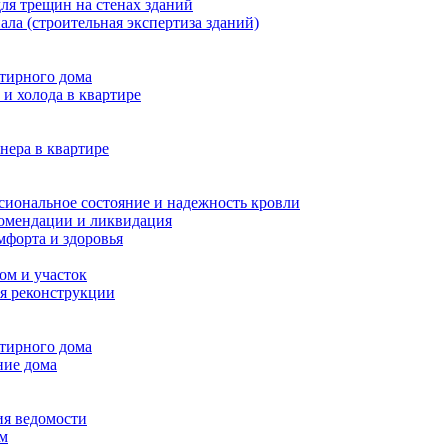
ля трещин на стенах зданий
ала (строительная экспертиза зданий)
ртирного дома
и холода в квартире
нера в квартире
сиональное состояние и надежность кровли
комендации и ликвидация
мфорта и здоровья
ом и участок
я реконструкции
ртирного дома
ние дома
ия ведомости
ам