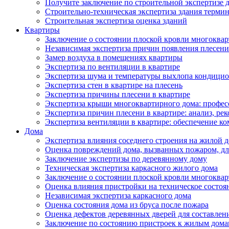
Получите заключение по строительной экспертизе д
Строительно-техническая экспертиза здания термин
Строительная экспертиза оценка зданий
Квартиры
Заключение о состоянии плоской кровли многоква
Независимая экспертиза причин появления плесени 
Замер воздуха в помещениях квартиры
Экспертиза по вентиляции в квартире
Экспертиза шума и температуры выхлопа кондицио
Экспертиза стен в квартире на плесень
Экспертиза причины плесени в квартире
Экспертиза крыши многоквартирного дома: профес
Экспертиза причин плесени в квартире: анализ, ре
Экспертиза вентиляции в квартире: обеспечение ко
Дома
Экспертиза влияния соседнего строения на жилой д
Оценка повреждений дома, вызванных пожаром, дл
Заключение экспертизы по деревянному дому
Техническая экспертиза каркасного жилого дома
Заключение о состоянии плоской кровли многоква
Оценка влияния пристройки на техническое состоя
Независимая экспертиза каркасного дома
Оценка состояния дома из бруса после пожара
Оценка дефектов деревянных дверей для составлен
Заключение по состоянию пристроек к жилым дом