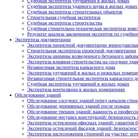
Судебная экспертиза улучшений в жилых домах
Судебная экспертиза ударного шума в жилых домах
Судебная экспертиза строительных объектов
Строительная судебная экспертиза
Судебная экспертиза строительства
Судебная строительно-техническая экспертиза земе
Результат анализа заключения экспертов по судебн
Экспертиза документации
Экспертиза проектной документации зерносушильн
Строительная экспертиза проектной документации
Экспертиза ширины возведенного бетонного забор
Экспертиза влияния строительства на соседние зда
Независимая экспертиза каркасного дома
Экспертиза улучшений в жилых и нежилых помещ
Независимая строительная экспертиза каркасного д
Судебная экспертиза улучшений в жилых домах
Экспертиза вентиляции в жилых помещениях
Обследование зданий
Обследование соседних зданий перед началом стро
Обследование деревянных зданий после пожара
Обследование трещин зданий: важность и професс
Обследование несущих конструкций: безопасность 
Экспертиза остекления офисных зданий: гарантия б
Экспертиза остеклений фасадов зданий: безопаснос
Экспертиза расположения строений на участке: оп