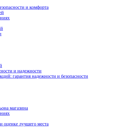
езопасности и комфорта
ей
ениях
ий
и
й
сности и надежности
кций: гарантия надежности и безопасности
ьона магазина
ениях
и оценке лучшего места