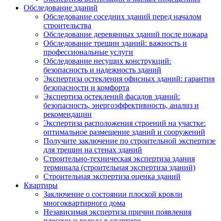
Обследование зданий
Обследование соседних зданий перед началом
строительства
Обследование деревянных зданий после пожара
Обследование трещин зданий: важность и
профессиональные услуги
Обследование несущих конструкций:
безопасность и надежность зданий
Экспертиза остекления офисных зданий: гарантия
безопасности и комфорта
Экспертиза остеклений фасадов зданий:
безопасность, энергоэффективность, анализ и
рекомендации
Экспертиза расположения строений на участке:
оптимальное размещение зданий и сооружений
Получите заключение по строительной экспертизе
для трещин на стенах зданий
Строительно-техническая экспертиза здания
терминала (строительная экспертиза зданий)
Строительная экспертиза оценка зданий
Квартиры
Заключение о состоянии плоской кровли
многоквартирного дома
Независимая экспертиза причин появления
плесени и холода в квартире