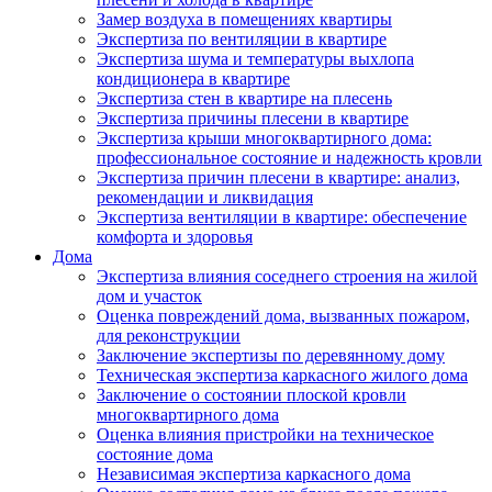
Замер воздуха в помещениях квартиры
Экспертиза по вентиляции в квартире
Экспертиза шума и температуры выхлопа
кондиционера в квартире
Экспертиза стен в квартире на плесень
Экспертиза причины плесени в квартире
Экспертиза крыши многоквартирного дома:
профессиональное состояние и надежность кровли
Экспертиза причин плесени в квартире: анализ,
рекомендации и ликвидация
Экспертиза вентиляции в квартире: обеспечение
комфорта и здоровья
Дома
Экспертиза влияния соседнего строения на жилой
дом и участок
Оценка повреждений дома, вызванных пожаром,
для реконструкции
Заключение экспертизы по деревянному дому
Техническая экспертиза каркасного жилого дома
Заключение о состоянии плоской кровли
многоквартирного дома
Оценка влияния пристройки на техническое
состояние дома
Независимая экспертиза каркасного дома