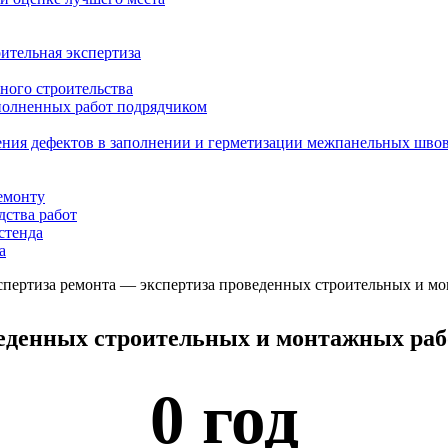
ительная экспертиза
ного строительства
ыполненных работ подрядчиком
ения дефектов в заполнении и герметизации межпанельных шво
емонту
дства работ
стенда
а
пертиза ремонта — экспертиза проведенных строительных и мо
еденных строительных и монтажных раб
0
 год