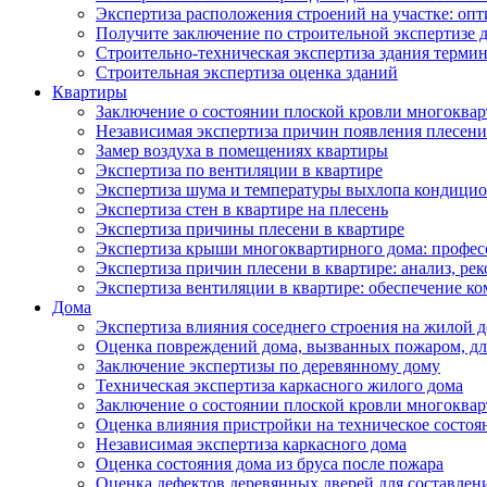
Экспертиза расположения строений на участке: оп
Получите заключение по строительной экспертизе д
Строительно-техническая экспертиза здания термин
Строительная экспертиза оценка зданий
Квартиры
Заключение о состоянии плоской кровли многоква
Независимая экспертиза причин появления плесени 
Замер воздуха в помещениях квартиры
Экспертиза по вентиляции в квартире
Экспертиза шума и температуры выхлопа кондицио
Экспертиза стен в квартире на плесень
Экспертиза причины плесени в квартире
Экспертиза крыши многоквартирного дома: профес
Экспертиза причин плесени в квартире: анализ, ре
Экспертиза вентиляции в квартире: обеспечение ко
Дома
Экспертиза влияния соседнего строения на жилой д
Оценка повреждений дома, вызванных пожаром, дл
Заключение экспертизы по деревянному дому
Техническая экспертиза каркасного жилого дома
Заключение о состоянии плоской кровли многоква
Оценка влияния пристройки на техническое состоя
Независимая экспертиза каркасного дома
Оценка состояния дома из бруса после пожара
Оценка дефектов деревянных дверей для составлен