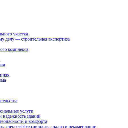
льного участка
ому делу — строительная экспертиза
ого комплекса
а
ния
ениях
ома
ительства
иональные услуги
и надежность зданий
езопасности и комфорта
ть, энергоэффективность, анализ и рекомендации