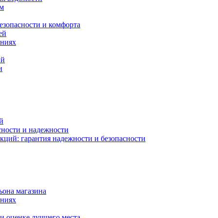
ам
езопасности и комфорта
ей
ениях
ий
и
й
сности и надежности
кций: гарантия надежности и безопасности
ьона магазина
ениях
и оценке лучшего места