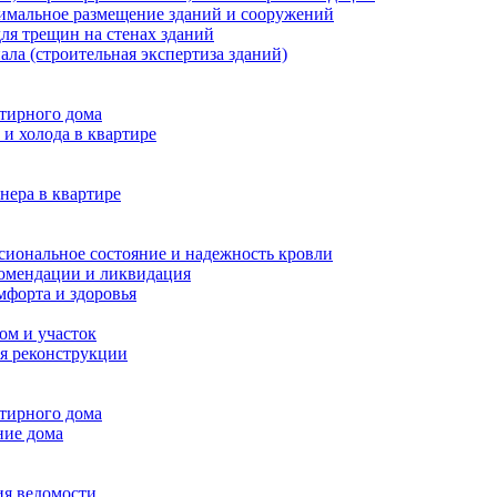
тимальное размещение зданий и сооружений
ля трещин на стенах зданий
ала (строительная экспертиза зданий)
ртирного дома
и холода в квартире
нера в квартире
сиональное состояние и надежность кровли
комендации и ликвидация
мфорта и здоровья
ом и участок
я реконструкции
ртирного дома
ние дома
ия ведомости