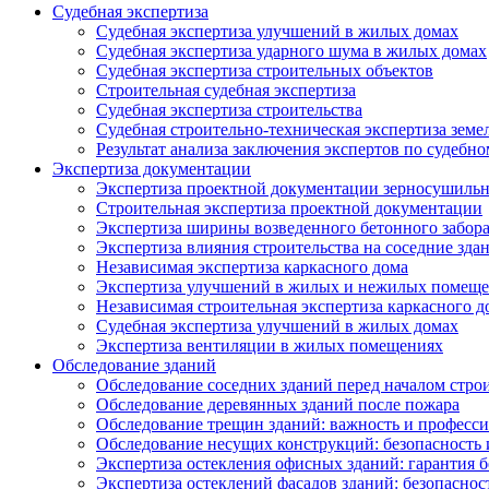
Судебная экспертиза
Судебная экспертиза улучшений в жилых домах
Судебная экспертиза ударного шума в жилых домах
Судебная экспертиза строительных объектов
Строительная судебная экспертиза
Судебная экспертиза строительства
Судебная строительно-техническая экспертиза земе
Результат анализа заключения экспертов по судебн
Экспертиза документации
Экспертиза проектной документации зерносушильн
Строительная экспертиза проектной документации
Экспертиза ширины возведенного бетонного забор
Экспертиза влияния строительства на соседние зда
Независимая экспертиза каркасного дома
Экспертиза улучшений в жилых и нежилых помещ
Независимая строительная экспертиза каркасного д
Судебная экспертиза улучшений в жилых домах
Экспертиза вентиляции в жилых помещениях
Обследование зданий
Обследование соседних зданий перед началом стро
Обследование деревянных зданий после пожара
Обследование трещин зданий: важность и професс
Обследование несущих конструкций: безопасность 
Экспертиза остекления офисных зданий: гарантия б
Экспертиза остеклений фасадов зданий: безопаснос