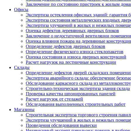
Заключение по состоянию пристроек к жилым дом
Офисы
Экспертиза остекления офисных зданий: гарантия б
Экспертиза состояния металлических входных двер
Экспертиза улучшений в жилых и нежилых помещ
Оценка дефектов деревянных дверных блоков
Заключение о недостаточной вентиляции помещен
Оценка влияния пожара на деревянные конструкци
Определение дефектов дверных блоков
Определение физического износа стеклопакетов
Оценка состояния и износа дверных конструкций
Расчет нагрузок на лестничные конструкции
Склады
Определение дефектов дверей складских помещени
Экспертиза аварийного склада: обеспечение безопа
Обследование каркасного склада из металлоконстру
Строительно-техническая экспертиза здания склада
Проверка качества шпонированных панелей
Расчет нагрузок от стелажей
Обследования выполненных строительных работ
Магазины
Строительная экспертиза торгового строения павил
Экспертиза улучшений в жилых и нежилых помещ
Проведения обследования вывески
Независимый эксперт павильона: помощь в выборе 